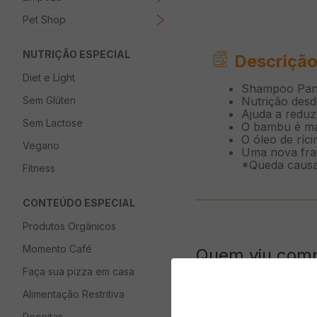
Pet Shop
NUTRIÇÃO ESPECIAL
Descrição
Diet e Light
Shampoo Pa
Sem Glúten
Nutrição desd
Ajuda a redu
Sem Lactose
O bambu é mai
O óleo de rí
Vegano
Uma nova fra
*Queda cau
Fitness
CONTEÚDO ESPECIAL
Produtos Orgânicos
Momento Café
Quem viu com
Faça sua pizza em casa
Alimentação Restritiva
Receitas