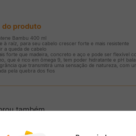
 do produto
ntene Bambu 400 ml
e à raíz, para seu cabelo crescer forte e mais resistent
zir a queda de cabelo
s forte que madeira, concreto e aço e pode ser flexíve
cino, que é rico em ômega 9, tem poder hidratante e pH 
grância que transmitirá uma sensação de natureza, com
sada pela quebra dos fios
prou também