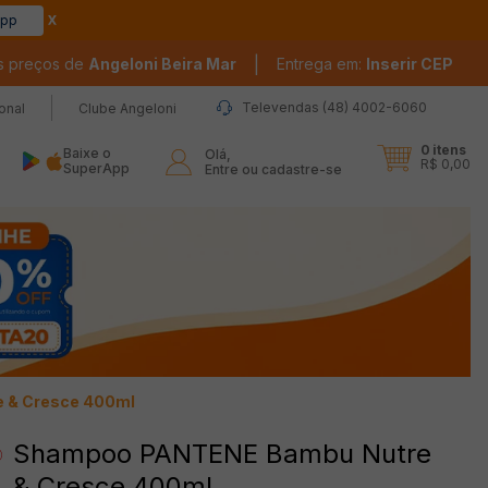
app
|
s preços de
Angeloni Beira Mar
Entrega em:
Inserir CEP
Televendas (48) 4002-6060
ional
Clube Angeloni
0
itens
Baixe o
Olá,

R$ 0,00
SuperApp
Entre ou cadastre-se
 & Cresce 400ml
Shampoo PANTENE Bambu Nutre
& Cresce 400ml