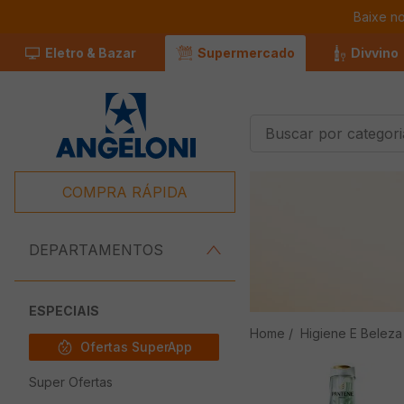
Baixe n
Eletro & Bazar
Supermercado
Divvino
Buscar por categorias
Termos Mais
Buscados
COMPRA RÁPIDA
1
º
Café
2
º
Leite
DEPARTAMENTOS
3
º
Chocolate
4
º
Iogurte
ESPECIAIS
Higiene E Beleza
5
º
Queijo
Ofertas SuperApp
6
º
Carne
Super Ofertas
7
º
Pão