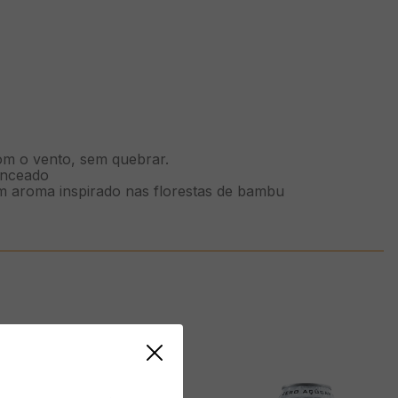
e
l com o vento, sem quebrar.
balanceado
 um aroma inspirado nas florestas de bambu