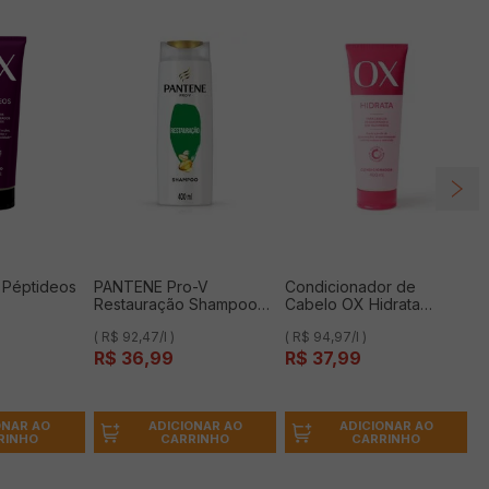
Péptideos
PANTENE Pro-V
Condicionador de
Restauração Shampoo
Cabelo OX Hidrata
400ml
400ml
( R$ 92,47/l )
( R$ 94,97/l )
R$
36
,
99
R$
37
,
99
ONAR AO
ADICIONAR AO
ADICIONAR AO
RINHO
CARRINHO
CARRINHO