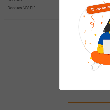
Receitas NESTLÉ
Leite Tirol Integral Com
Tampa 1l
( R$ 5,29/l )
R$
5
,
29
ADICIONAR AO
CARRINHO