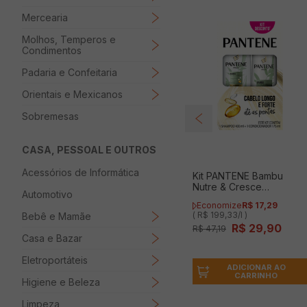
Mercearia
Molhos, Temperos e
Condimentos
Padaria e Confeitaria
Orientais e Mexicanos
Sobremesas
CASA, PESSOAL E OUTROS
Acessórios de Informática
Kit PANTENE Bambu
Nutre & Cresce
Automotivo
Shampoo 400ml +
Economize
R$
17
,
29
Condicionador 175ml Kit
( R$ 199,33/l )
Bebê e Mamãe
Desconto
R$
29
,
90
R$
47
,
19
Casa e Bazar
Eletroportáteis
ADICIONAR AO
CARRINHO
Higiene e Beleza
Limpeza