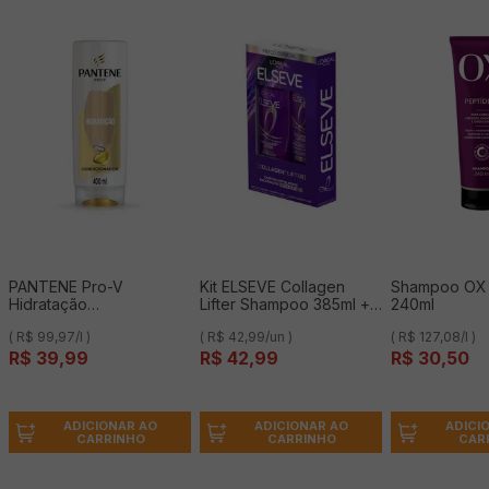
PANTENE Pro-V
Kit ELSEVE Collagen
Shampoo OX 
Hidratação
Lifter Shampoo 385ml +
240ml
Condicionador 400ml
Condicionador 170ml
( R$ 99,97/l )
( R$ 42,99/un )
( R$ 127,08/l )
Preço Especial
R$
39
,
99
R$
42
,
99
R$
30
,
50
ADICIONAR AO
ADICIONAR AO
ADICI
CARRINHO
CARRINHO
CAR