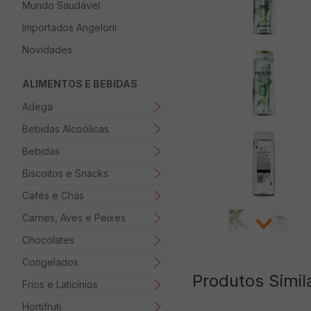
Mundo Saudável
8
º
Papel Higienico
Importados Angeloni
9
º
Macarrão
Novidades
10
º
Ovo
ALIMENTOS E BEBIDAS
Adega
Bebidas Alcoólicas
Bebidas
Biscoitos e Snacks
Cafés e Chás
Carnes, Aves e Peixes
Chocolates
Congelados
Produtos Simil
Frios e Laticínios
Hortifruti