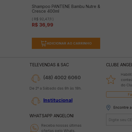
Shampoo PANTENE Bambu Nutre &
Cresce 400ml
( R$ 92,47/l )
R$
36
,
99
ADICIONAR AO CARRINHO
TELEVENDAS & SAC
CLUBE ANGE
Habili
(48) 4002 6060
conte
do Clu
De 2ª a Sábado das 8h às 18h.
Fa
Institucional
Encontre a
WHATSAPP ANGELONI
Receba nossas últimas
ofertas pelo Whats.