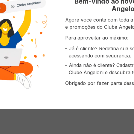
Bem-vindo ao no
Angelo
Agora você conta com toda a p
e promoções do Clube Angelo
Para aproveitar ao máximo:
Já é cliente? Redefina sua 
acessando com segurança.
Refrigerante COCA-
Água Mineral SANTA
Banana Bran
Ainda não é cliente? Cadast
COLA sem Açúcar 200ml
RITA sem Gás 510ml
Clube Angeloni e descubra t
( R$ 9,95/l )
( R$ 3,31/l )
( R$ 7,99/kg )
R$
1
,
99
R$
1
,
69
R$
7
,
99
/ K
Obrigado por fazer parte dess
ADICIONAR AO
ADICIONAR AO
ADICI
CARRINHO
CARRINHO
CAR