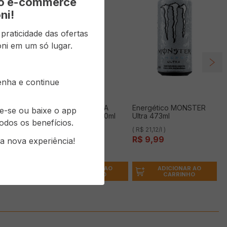
vo e-commerce
ni!
raticidade das ofertas
ni em um só lugar.
senha e continue
ca Kg
Água Mineral ÁGUA
Energético MONSTER
re-se ou baixe o app
PURA com Gás 500ml
Ultra 473ml
odos os benefícios.
( R$ 2,90/l )
( R$ 21,12/l )
G
R$
1
,
45
R$
9
,
99
a nova experiência!
ONAR AO
ADICIONAR AO
ADICIONAR AO
RINHO
CARRINHO
CARRINHO