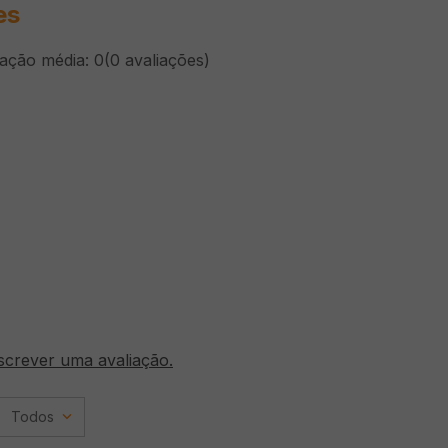
es
cação média: 0
(0 avaliações)
screver uma avaliação.
Todos