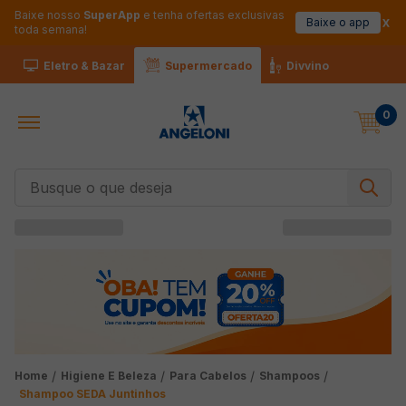
Baixe nosso
SuperApp
e tenha ofertas exclusivas
Baixe o app
toda semana!
Eletro & Bazar
Supermercado
Divvino
0
Busque o que deseja
Higiene E Beleza
Para Cabelos
Shampoos
Shampoo SEDA Juntinhos