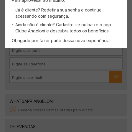
Para aproveitar ao máximo:
Já é cliente? Redefina sua senha e continue
acessando com segurança.
CADASTRE-SE
Ainda não é cliente? Cadastre-se ou baixe o app
Clube Angeloni e descubra todos os benefícios.
Receba promoções, novidades e descontos
exclusivos.
Obrigado por fazer parte dessa nova experiência!
OK
WHATSAPP ANGELONI
Receba nossas últimas ofertas pelo Whats.
TELEVENDAS