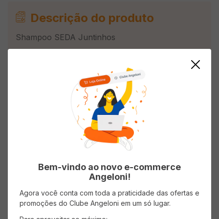
Descrição do produto
Shampoo SEDA Juntinhos
Avaliações
Carregando…
Faça login para escrever uma avaliação.
Bem-vindo ao novo e-commerce
Mais recentes
Todos
Angeloni!
Agora você conta com toda a praticidade das ofertas e
promoções do Clube Angeloni em um só lugar.
Carregando avaliações…