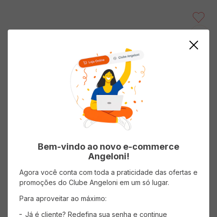
Sopa Indiana MEXIDONA Vegana
160g
Ver avaliações
5089903
R$
16
,
59
ADICIONAR AO CARRINHO
Bem-vindo ao novo e-commerce
Angeloni!
Formas de Pagamento
Agora você conta com toda a praticidade das ofertas e
promoções do Clube Angeloni em um só lugar.
Informações de Entrega
Para aproveitar ao máximo:
Já é cliente? Redefina sua senha e continue