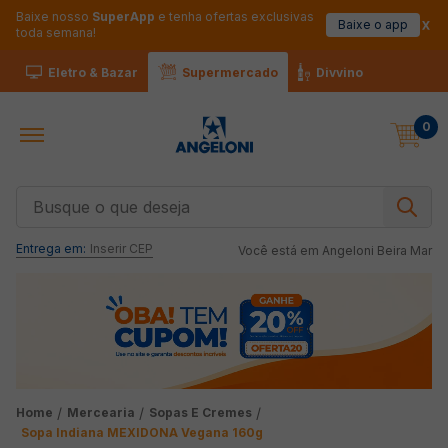
Baixe nosso
SuperApp
e tenha ofertas exclusivas
Baixe o app
toda semana!
Eletro & Bazar
Supermercado
Divvino
0
Busque o que deseja
Entrega em:
Inserir CEP
Você está em
Angeloni Beira Mar
Mercearia
Sopas E Cremes
Sopa Indiana MEXIDONA Vegana 160g