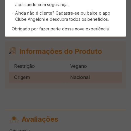
acessando com segurança.
Ainda não é cliente? Cadastre-se ou baixe o app
Descrição do produto
Clube Angeloni e descubra todos os benefícios.
Obrigado por fazer parte dessa nova experiência!
Sopa Indiana MEXIDONA Vegana 160g
Informações do Produto
Restrição
Vegano
Origem
Nacional
Avaliações
Carregando…