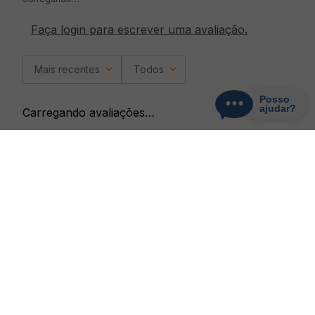
Faça login para escrever uma avaliação.
Mais recentes
Todos
Carregando avaliações…
CADASTRE-SE
Receba promoções, novidades e descontos
exclusivos.