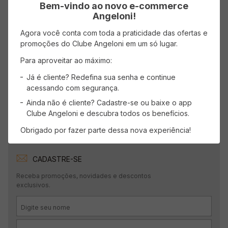
Avaliações
Bem-vindo ao novo e-commerce
Angeloni!
Carregando…
Agora você conta com toda a praticidade das ofertas e
promoções do Clube Angeloni em um só lugar.
Faça login para escrever uma avaliação.
Para aproveitar ao máximo:
Mais recentes
Todos
Já é cliente? Redefina sua senha e continue
acessando com segurança.
Ainda não é cliente? Cadastre-se ou baixe o app
Carregando avaliações…
Clube Angeloni e descubra todos os benefícios.
Obrigado por fazer parte dessa nova experiência!
CADASTRE-SE
Receba promoções, novidades e descontos
exclusivos.