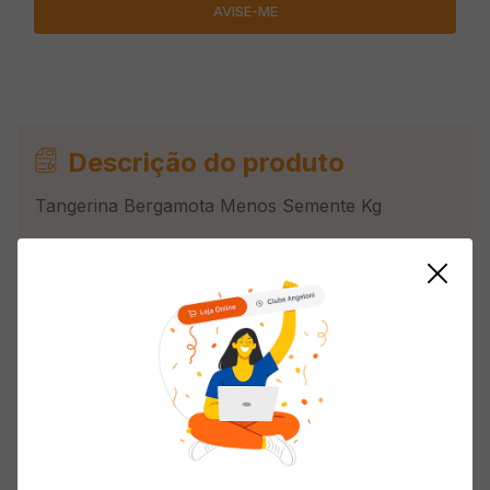
Descrição do produto
Tangerina Bergamota Menos Semente Kg
Informações do Produto
Tipo de Fruta
Tangerina