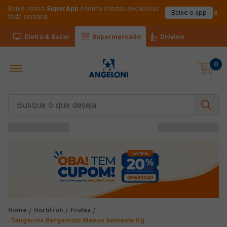
Baixe nosso
SuperApp
e tenha ofertas exclusivas
Baixe o app
toda semana!
Eletro & Bazar
Supermercado
Divvino
0
Busque o que deseja
Hortifruti
Frutas
Tangerina Bergamota Menos Semente Kg