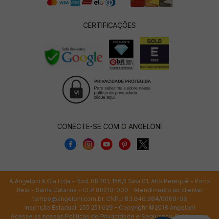
CERTIFICAÇÕES
CONECTE-SE COM O ANGELONI
A.Angeloni & Cia Ltda - Rod. BR 101, 156,5 Sala 01, Alto Perequê - Porto
Belo - Santa Catarina - CEP 88210-000 - Atendimento ao cliente:
tempo@angeloni.com.br
. CNPJ: 83.646.984/0069-06
Inscrição Estadual: 255.251.629 - Copyright @2018 Angeloni
Acesse as nossas
Políticas de Privacidade e Segurança
,
Políticas de