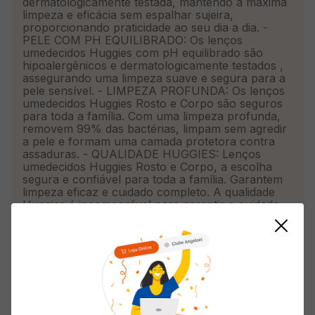
dermatologicamente testada, mantendo a máxima
limpeza e eficácia sem espalhar sujeira,
proporcionando praticidade ao seu dia a dia. -
PELE COM PH EQUILIBRADO: Os lenços
umedecidos Huggies com pH equilibrado são
hipoalergênicos e dermatologicamente testados ,
assegurando uma limpeza suave e segura para a
pele sensível. - LIMPEZA PROFUNDA: Os lenços
umedecidos Huggies Rosto e Corpo são seguros
para toda a família. Com uma limpeza profunda,
removem 99% das bactérias, limpam sem agredir
a pele e formam uma camada protetora contra
assaduras. - QUALIDADE HUGGIES: Lenços
umedecidos Huggies Rosto e Corpo, a escolha
segura e confiável para toda a família. Garantem
limpeza eficaz e cuidado completo. A qualidade
Huggies é incomparável para garantir o cuidado
de quem você ama.
Informações do Produto
Tamanho
Único