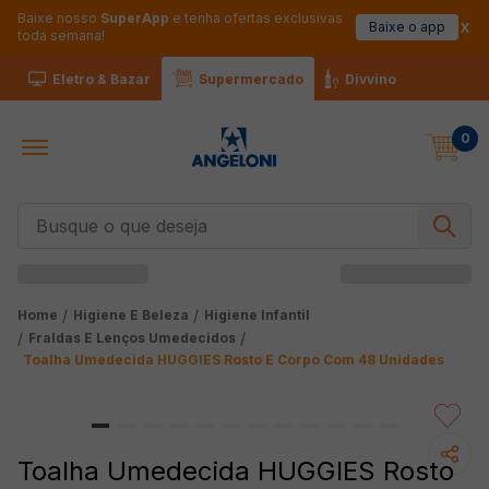
Baixe nosso
SuperApp
e tenha ofertas exclusivas
Baixe o app
toda semana!
Eletro & Bazar
Supermercado
Divvino
0
Busque o que deseja
Higiene E Beleza
Higiene Infantil
Fraldas E Lenços Umedecidos
Toalha Umedecida HUGGIES Rosto E Corpo Com 48 Unidades
Toalha Umedecida HUGGIES Rosto