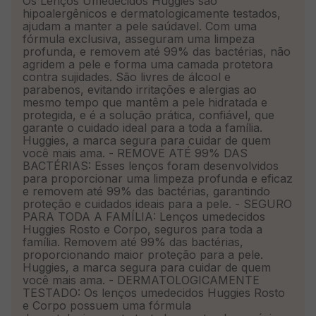
Os Lenços Umedecidos Huggies são
hipoalergênicos e dermatologicamente testados,
ajudam a manter a pele saúdavel. Com uma
fórmula exclusiva, asseguram uma limpeza
profunda, e removem até 99% das bactérias, não
agridem a pele e forma uma camada protetora
contra sujidades. São livres de álcool e
parabenos, evitando irritações e alergias ao
mesmo tempo que mantêm a pele hidratada e
protegida, e é a solução prática, confiável, que
garante o cuidado ideal para a toda a família.
Huggies, a marca segura para cuidar de quem
você mais ama. - REMOVE ATÉ 99% DAS
BACTÉRIAS: Esses lenços foram desenvolvidos
para proporcionar uma limpeza profunda e eficaz
e removem até 99% das bactérias, garantindo
proteção e cuidados ideais para a pele. - SEGURO
PARA TODA A FAMÍLIA: Lenços umedecidos
Huggies Rosto e Corpo, seguros para toda a
família. Removem até 99% das bactérias,
proporcionando maior proteção para a pele.
Huggies, a marca segura para cuidar de quem
você mais ama. - DERMATOLOGICAMENTE
TESTADO: Os lenços umedecidos Huggies Rosto
e Corpo possuem uma fórmula