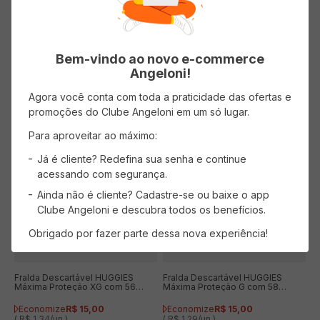
Tipo
Lenço
Bem-vindo ao novo e-commerce
Angeloni!
Quem viu comprou também
Agora você conta com toda a praticidade das ofertas e
promoções do Clube Angeloni em um só lugar.
Para aproveitar ao máximo:
Já é cliente? Redefina sua senha e continue
acessando com segurança.
Ainda não é cliente? Cadastre-se ou baixe o app
Clube Angeloni e descubra todos os benefícios.
Obrigado por fazer parte dessa nova experiência!
Fralda Descartável HUGGIES
Fralda Descartável HUGGIES
Máxima Proteção XG com 56
Máxima Proteção G com 58
Unidades Leve Mais Pague
Unidades Leve Mais Pague
Menos
Menos
Economize
R$
15
,
00
Economize
R$
15
,
00
( R$ 1,34/un )
( R$ 1,29/un )