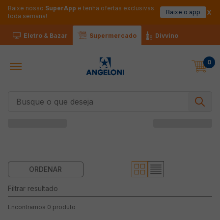
Baixe nosso
SuperApp
e tenha ofertas exclusivas
Baixe o app
toda semana!
Eletro & Bazar
Supermercado
Divvino
0
Busque o que deseja
0
produto