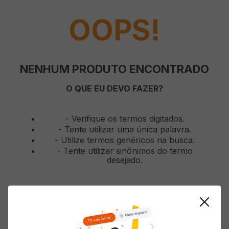
OOPS!
NENHUM PRODUTO ENCONTRADO
O QUE EU DEVO FAZER?
Verifique os termos digitados.
Tente utilizar uma única palavra.
Utilize termos genéricos na busca.
Tente utilizar sinônimos do termo
desejado.
Mostrando
0
-
0
de
0
produtos