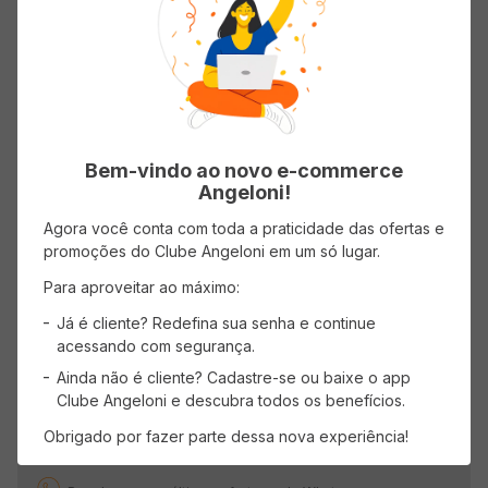
...
0
CADASTRE-SE
Bem-vindo ao novo e-commerce
Angeloni!
Receba promoções, novidades e descontos
exclusivos.
Agora você conta com toda a praticidade das ofertas e
promoções do Clube Angeloni em um só lugar.
Para aproveitar ao máximo:
Já é cliente? Redefina sua senha e continue
acessando com segurança.
OK
Ainda não é cliente? Cadastre-se ou baixe o app
Clube Angeloni e descubra todos os benefícios.
Obrigado por fazer parte dessa nova experiência!
WHATSAPP ANGELONI