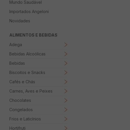
Mundo Saudável
8
º
Papel Higienico
Importados Angeloni
9
º
Macarrão
Novidades
10
º
Ovo
ALIMENTOS E BEBIDAS
Adega
Bebidas Alcoólicas
Bebidas
Biscoitos e Snacks
Cafés e Chás
Carnes, Aves e Peixes
Chocolates
Congelados
Frios e Laticínios
Hortifruti