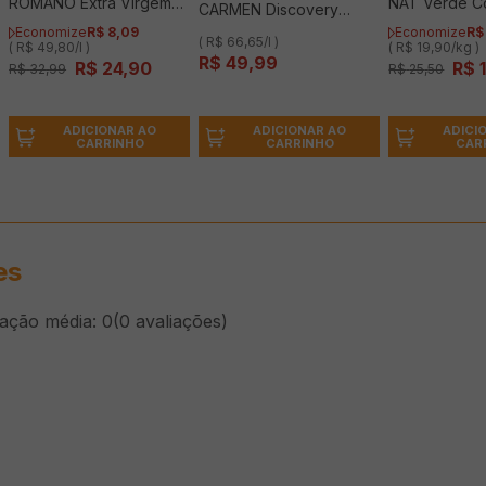
ROMANO Extra Virgem
NAT Verde C
CARMEN Discovery
500ml
IQF 1kg
Chardonnay 750ml
Economize
R$
8
,
09
Economize
R$
( R$ 66,65/l )
( R$ 49,80/l )
( R$ 19,90/kg )
R$
49
,
99
R$
24
,
90
R$
R$
32
,
99
R$
25
,
50
ADICIONAR AO
ADICIONAR AO
ADICI
CARRINHO
CARRINHO
CAR
es
cação média: 0
(0 avaliações)