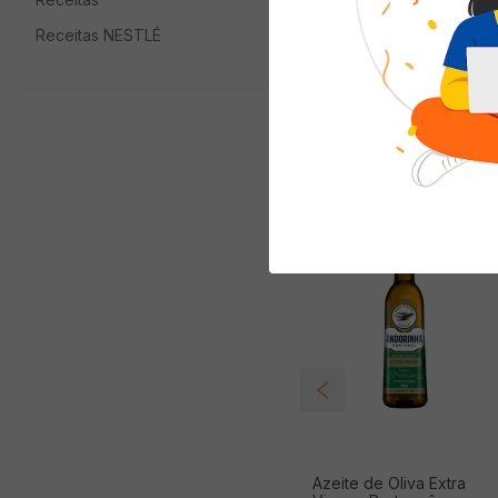
Tipo
Receitas NESTLÉ
Quem viu com
Azeite de Oliva Extra