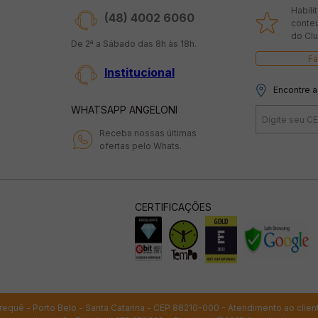
Habili
(48) 4002 6060
conte
do Clu
De 2ª a Sábado das 8h às 18h.
Fa
Institucional
Encontre a
WHATSAPP ANGELONI
Receba nossas últimas
ofertas pelo Whats.
CERTIFICAÇÕES
 Perequê - Porto Belo - Santa Catarina - CEP 88210-000 - Atendimento ao clien