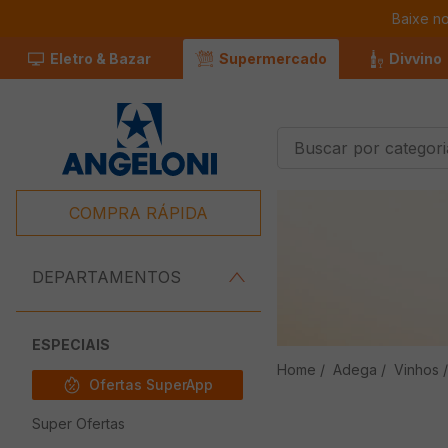
Baixe n
Eletro & Bazar
Supermercado
Divvino
Buscar por categorias
Termos Mais
Buscados
COMPRA RÁPIDA
1
º
Café
2
º
Leite
DEPARTAMENTOS
3
º
Chocolate
4
º
Iogurte
ESPECIAIS
Adega
Vinhos
5
º
Queijo
Ofertas SuperApp
6
º
Carne
Super Ofertas
7
º
Pão