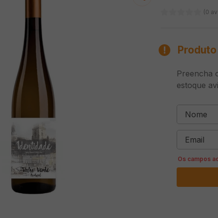
(0 av
Produto 
Preencha o
estoque av