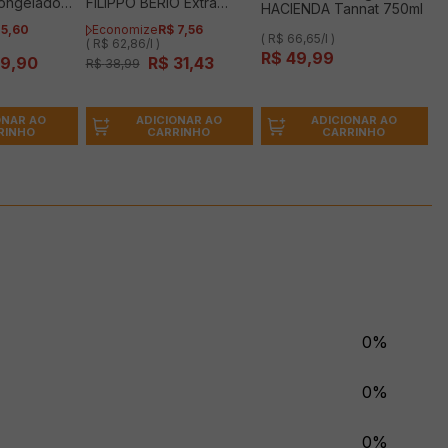
ongelado
FILIPPO BERIO Extra
HACIENDA Tannat 750ml
Virgem 500ml
5
,
60
Economize
R$
7
,
56
( R$ 66,65/l )
( R$ 62,86/l )
R$
49
,
99
19
,
90
R$
31
,
43
R$
38
,
99
ADICIONAR AO
ONAR AO
ADICIONAR AO
CARRINHO
RINHO
CARRINHO
0%
0%
0%