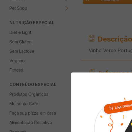
CARRINHO
Pet Shop
NUTRIÇÃO ESPECIAL
Diet e Light
Descrição
Sem Glúten
Vinho Verde Port
Sem Lactose
Vegano
Fitness
Informaç
CONTEÚDO ESPECIAL
Origem
Produtos Orgânicos
Uva
Momento Café
País de Origem
Faça sua pizza em casa
Alimentação Restritiva
Classificação
Receitas