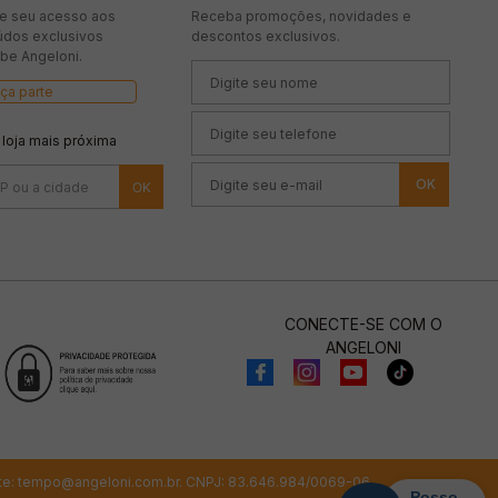
te seu acesso aos
Receba promoções, novidades e
údos exclusivos
descontos exclusivos.
be Angeloni.
ça parte
 loja mais próxima
OK
CONECTE-SE COM O
ANGELONI
te:
tempo@angeloni.com.br
. CNPJ: 83.646.984/0069-06