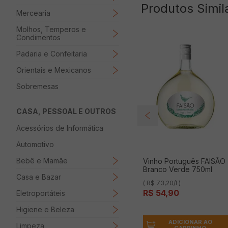
Produtos Simil
Mercearia
Molhos, Temperos e
Condimentos
Padaria e Confeitaria
Orientais e Mexicanos
Sobremesas
CASA, PESSOAL E OUTROS
Acessórios de Informática
Automotivo
Bebê e Mamãe
Vinho Português FAISÃO
Branco Verde 750ml
Casa e Bazar
( R$ 73,20/l )
R$
54
,
90
Eletroportáteis
Higiene e Beleza
ADICIONAR AO
Limpeza