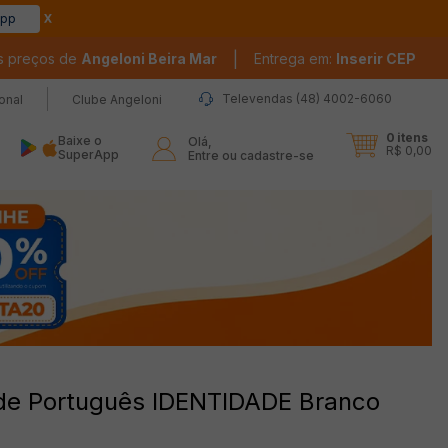
app
|
s preços de
Angeloni Beira Mar
Entrega em:
Inserir CEP
Televendas (48) 4002-6060
ional
Clube Angeloni
0
itens
Baixe o
Olá,

R$ 0,00
SuperApp
Entre ou cadastre-se
de Português IDENTIDADE Branco