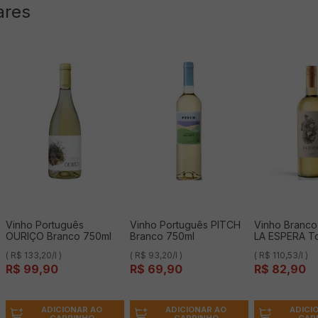
ares
Vinho Português
Vinho Português PITCH
Vinho Branco
OURIÇO Branco 750ml
Branco 750ml
LA ESPERA To
750ml
( R$ 133,20/l )
( R$ 93,20/l )
( R$ 110,53/l )
R$
99
,
90
R$
69
,
90
R$
82
,
90
ADICIONAR AO
ADICIONAR AO
ADICI