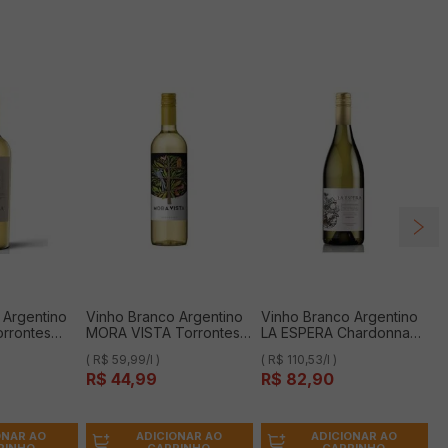
 Argentino
Vinho Branco Argentino
Vinho Branco Argentino
rrontes
MORA VISTA Torrontes
LA ESPERA Chardonnay
750ml
750ml
( R$ 59,99/l )
( R$ 110,53/l )
R$
44
,
99
R$
82
,
90
ONAR AO
ADICIONAR AO
ADICIONAR AO