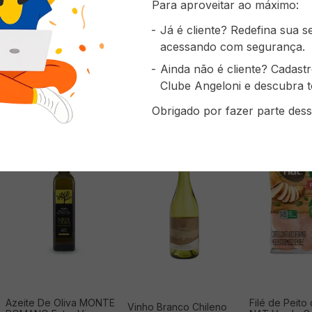
Para aproveitar ao máximo:
Branco
Já é cliente? Redefina sua 
acessando com segurança.
Ainda não é cliente? Cadast
Clube Angeloni e descubra t
prou também
Obrigado por fazer parte dess
Azeite De Oliva MONTE
Filé de Peito
Vinho Branco Chileno