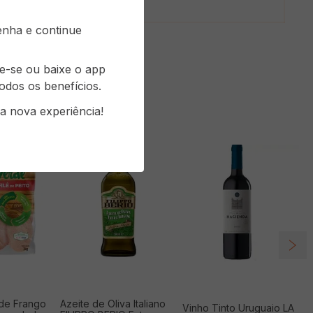
senha e continue
re-se ou baixe o app
odos os benefícios.
a nova experiência!
 de Frango
Azeite de Oliva Italiano
Vinho Tinto Uruguaio LA