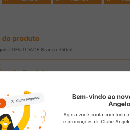
CARRINHO
CARRINHO
CAR
 do produto
uguês IDENTIDADE Branco 750ml
ões do Produto
Importad
Bem-vindo ao no
Blend
Angelo
Portugal
Agora você conta com toda a p
e promoções do Clube Angelo
Meio sec