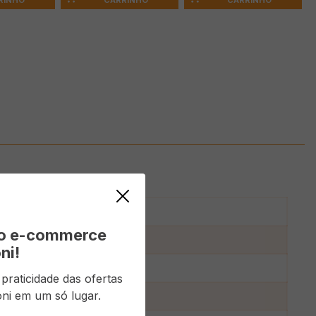
RINHO
CARRINHO
CARRINHO
o
vo e-commerce
ni!
raticidade das ofertas
ni em um só lugar.
o