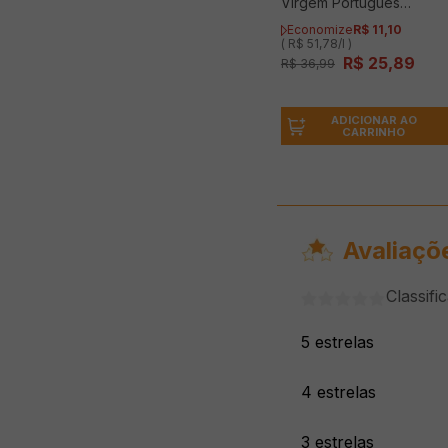
Virgem Português
ANDORINHA Clássicos
Economize
R$
11
,
10
500ml
( R$ 51,78/l )
R$
25
,
89
R$
36
,
99
ADICIONAR AO
CARRINHO
Avaliaçõ
Classifi
5 estrelas
4 estrelas
3 estrelas