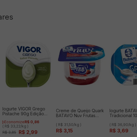
ares
Iogurte VIGOR Grego
Creme de Queijo Quark
Iogurte BAT
Pistache 90g Edição
BATAVO Nuv Frutas
Tradicional 1
Limitada
Vermelhas 100g
Economize
R$
0
,
86
( R$ 31,50/kg )
( R$ 36,90/kg )
( R$ 33,22/kg )
R$
3
,
15
R$
3
,
69
R$
2
,
99
R$
3
,
85