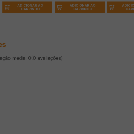
ADICIONAR AO
ADICIONAR AO
ADICI
CARRINHO
CARRINHO
CAR
es
cação média: 0
(0 avaliações)