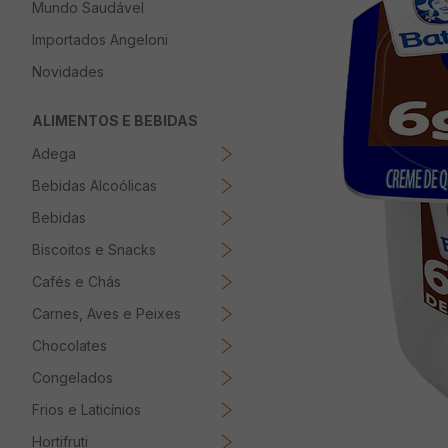
Mundo Saudável
8
º
Papel Higienico
Importados Angeloni
9
º
Macarrão
Novidades
10
º
Ovo
ALIMENTOS E BEBIDAS
Adega
Bebidas Alcoólicas
Bebidas
Biscoitos e Snacks
Cafés e Chás
Carnes, Aves e Peixes
Chocolates
Congelados
Frios e Laticínios
Hortifruti