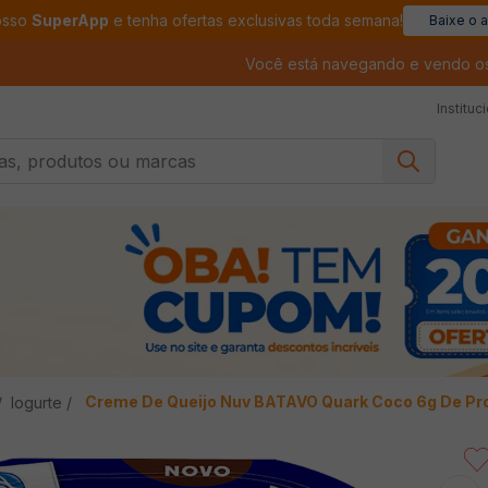
osso
SuperApp
e tenha ofertas exclusivas toda semana!
Baixe o 
Você está navegando e vendo o
Instituc
, produtos ou marcas
Creme De Queijo Nuv BATAVO Quark Coco 6g De Pr
Iogurte