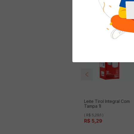
Quem viu com
Leite Tirol Integral Com
Tampa 1l
( R$ 5,29/l )
R$
5
,
29