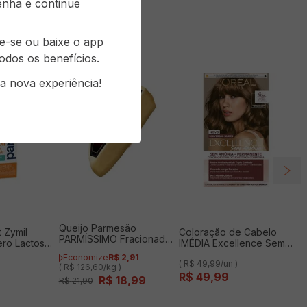
senha e continue
re-se ou baixe o app
odos os benefícios.
a nova experiência!
Queijo Parmesão
t Zymil
Coloração de Cabelo
PARMÍSSIMO Fracionado
ro Lactose
IMÉDIA Excellence Sem
Cunha 150g
Amônia Louro Escuro 6
Economize
R$
2
,
91
( R$ 49,99/un )
( R$ 126,60/kg )
R$
49
,
99
R$
18
,
99
R$
21
,
90