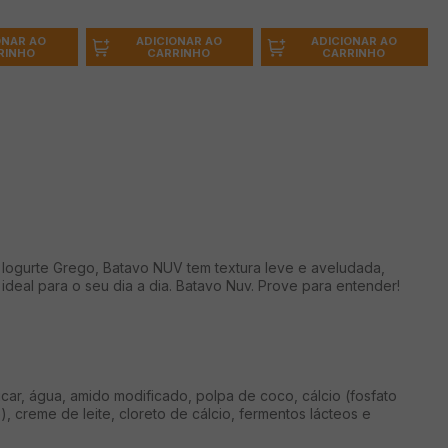
ONAR AO
ADICIONAR AO
ADICIONAR AO
RINHO
CARRINHO
CARRINHO
Iogurte Grego, Batavo NUV tem textura leve e aveludada,
eal para o seu dia a dia. Batavo Nuv. Prove para entender!
ar, água, amido modificado, polpa de coco, cálcio (fosfato
), creme de leite, cloreto de cálcio, fermentos lácteos e