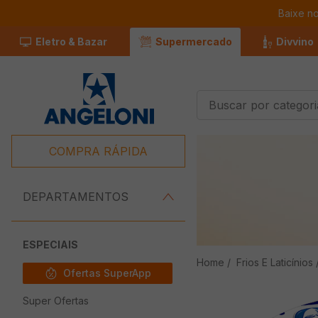
Baixe n
Eletro & Bazar
Supermercado
Divvino
Buscar por categorias
Termos Mais
Buscados
COMPRA RÁPIDA
1
º
Café
2
º
Leite
DEPARTAMENTOS
3
º
Chocolate
4
º
Iogurte
ESPECIAIS
Frios E Laticínios
5
º
Queijo
Ofertas SuperApp
6
º
Carne
Super Ofertas
7
º
Pão