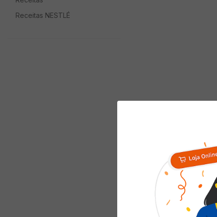
Receitas NESTLÉ
Informaç
Origem