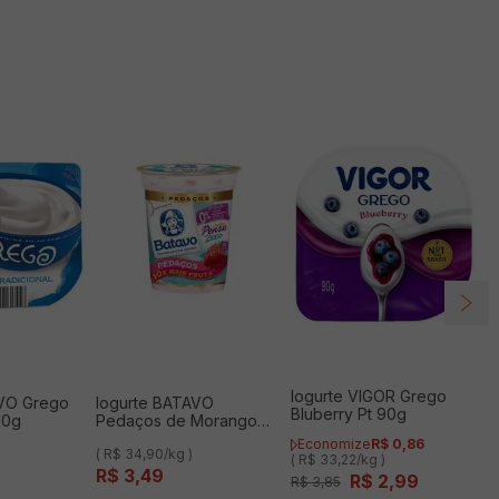
Iogurte VIGOR Grego
AVO Grego
Iogurte BATAVO
Bluberry Pt 90g
00g
Pedaços de Morango
Zero 100g
Economize
R$
0
,
86
( R$ 34,90/kg )
( R$ 33,22/kg )
R$
3
,
49
R$
2
,
99
R$
3
,
85