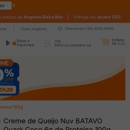
app
|
s preços de
Angeloni Beira Mar
Entrega em:
Inserir CEP
Televendas (48) 4002-6060
ional
Clube Angeloni
0
itens
Baixe o
Olá,

R$ 0,00
SuperApp
Entre ou cadastre-se
oteína 100g
Creme de Queijo Nuv BATAVO
Quark Coco 6g de Proteína 100g