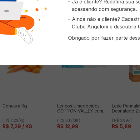
Já é cliente? Redefina sua 
prou também
acessando com segurança.
Ainda não é cliente? Cadast
Clube Angeloni e descubra t
Obrigado por fazer parte dess
Cenoura Kg
Lenços Umedecidos
Leite Parmala
COTTON VALLEY com
Desnatado Ze
100 Unidades
1l
( R$ 7,29/kg )
( R$ 0,13/un )
( R$ 5,89/l )
R$
7
,
29
/ KG
R$
12
,
99
R$
5
,
89