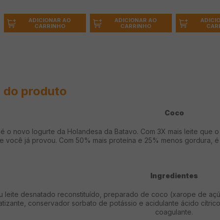
ADICIONAR AO
ADICI
ADICIONAR AO
CARRINHO
CAR
CARRINHO
 do produto
Coco
 o novo Iogurte da Holandesa da Batavo. Com 3X mais leite que o 
e você já provou. Com 50% mais proteína e 25% menos gordura, é id
Ingredientes
u leite desnatado reconstituído, preparado de coco (xarope de açúc
matizante, conservador sorbato de potássio e acidulante ácido cítrico
coagulante.