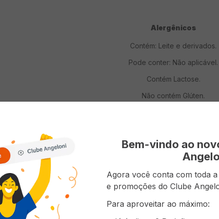
Alergênicos
Contém: Leite e derivados.
Pode conter: Não aplicável.
Contém Lactose.
Não contém Glúten.
Bem-vindo ao no
ões do Produto
Angelo
Agora você conta com toda a p
Nacional
e promoções do Clube Angelo
Para aproveitar ao máximo: