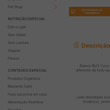
Pet Shop
ADICIONAR AO
CARRINHO
NUTRIÇÃO ESPECIAL
Diet e Light
Sem Glúten
Sem Lactose
Descrição
Vegano
Fitness
Batavo NUV Coco é
diferente de tudo qu
CONTEÚDO ESPECIAL
Produtos Orgânicos
Momento Café
Faça sua pizza em casa
Leite desnatado e/o
tricálcico), aro
Alimentação Restritiva
Receitas