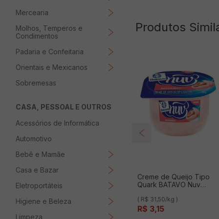
Mercearia
Produtos Simil
Molhos, Temperos e
Condimentos
Padaria e Confeitaria
Orientais e Mexicanos
Sobremesas
CASA, PESSOAL E OUTROS
Acessórios de Informática
Automotivo
Bebê e Mamãe
Casa e Bazar
Creme de Queijo Tipo
Quark BATAVO Nuv
Eletroportáteis
Morango Pote 100g
( R$ 31,50/kg )
Higiene e Beleza
R$
3
,
15
Limpeza