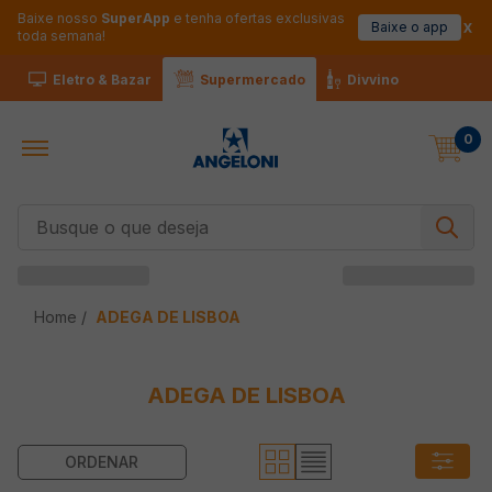
Baixe nosso
SuperApp
e tenha ofertas exclusivas
Baixe o app
toda semana!
Eletro & Bazar
Supermercado
Divvino
0
Busque o que deseja
ADEGA DE LISBOA
ADEGA DE LISBOA