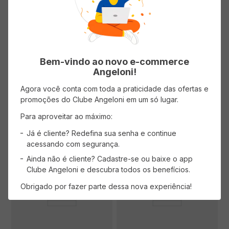
Cerveja Lager Puro Malte sem
Glúten AMSTEL Ultra Garrafa
275ml
( R$ 14,06/l )
Bem-vindo ao novo e-commerce
R$
4
,
99
Angeloni!
Agora você conta com toda a praticidade das ofertas e
promoções do Clube Angeloni em um só lugar.
AVISE-ME
ADICIONAR AO CARRINHO
Para aproveitar ao máximo:
Já é cliente? Redefina sua senha e continue
acessando com segurança.
Ainda não é cliente? Cadastre-se ou baixe o app
Clube Angeloni e descubra todos os benefícios.
Obrigado por fazer parte dessa nova experiência!