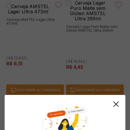
Cerveja AMSTEL Lager Ultra
473ml
Cerveja Lager Puro Malte sem
Glúten AMSTEL Ultra 269ml
( R$ 13,00/l )
( R$ 16,54/l )
R$
6
,
15
R$
4
,
45
ADICIONAR AO CARRINHO
ADICIONAR AO CARRINHO
Cerveja AMSTEL Garrafa 355ml