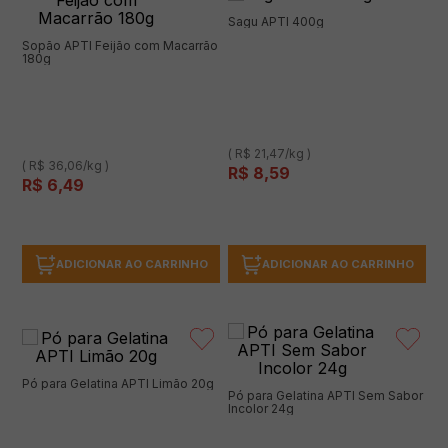
Sagu APTI 400g
Sopão APTI Feijão com Macarrão
180g
( R$ 21,47/kg )
( R$ 36,06/kg )
R$
8
,
59
R$
6
,
49
ADICIONAR AO CARRINHO
ADICIONAR AO CARRINHO
Pó para Gelatina APTI Limão 20g
Pó para Gelatina APTI Sem Sabor
Incolor 24g