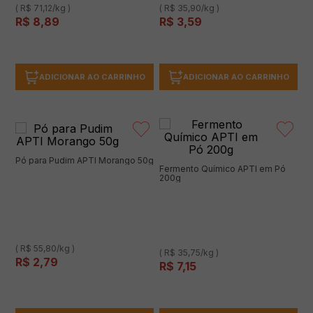
( R$ 71,12/kg )
( R$ 35,90/kg )
R$
8
,
89
R$
3
,
59
ADICIONAR AO CARRINHO
ADICIONAR AO CARRINHO
Pó para Pudim APTI Morango 50g
Fermento Químico APTI em Pó
200g
( R$ 55,80/kg )
( R$ 35,75/kg )
R$
2
,
79
R$
7
,
15