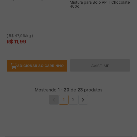
Mistura para Bolo APTI Chocolate
400g
( R$ 47,96/kg )
R$
11
,
99
AVISE-ME
ADICIONAR AO CARRINHO
Mostrando
1
-
20
de
23
produtos
1
2