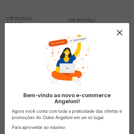
( R$ 99,50/kg )
( R$ 381,25/kg )
R$
1
,
99
R$
9
,
15
ADICIONAR AO CARRINHO
ADICIONAR AO CARRINHO
Mistura para Bolo APTI Floresta
Mistura APTI Bolinha de Chuva
Negra 400g
300g
Bem-vindo ao novo e-commerce
Angeloni!
Agora você conta com toda a praticidade das ofertas e
promoções do Clube Angeloni em um só lugar.
( R$ 14,97/kg )
( R$ 16,63/kg )
Para aproveitar ao máximo:
R$
5
,
99
R$
4
,
99