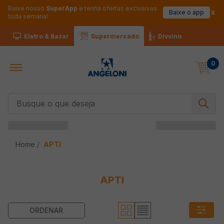
Baixe nosso
SuperApp
e tenha ofertas exclusivas
Baixe o app
toda semana!
Eletro & Bazar
Supermercado
Divvino
0
Busque o que deseja
APTI
APTI