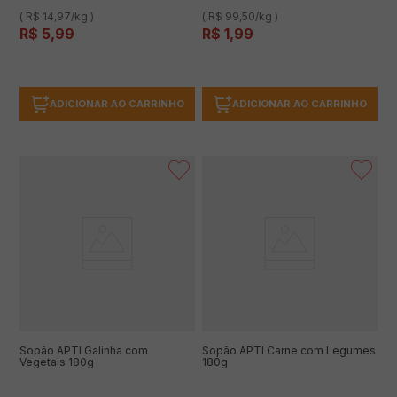
( R$ 14,97/kg )
( R$ 99,50/kg )
R$
5
,
99
R$
1
,
99
ADICIONAR AO CARRINHO
ADICIONAR AO CARRINHO
Sopão APTI Galinha com
Sopão APTI Carne com Legumes
Vegetais 180g
180g