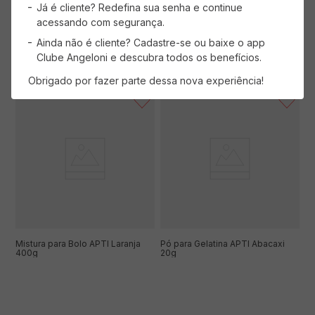
Já é cliente? Redefina sua senha e continue
acessando com segurança.
Ainda não é cliente? Cadastre-se ou baixe o app
ADICIONAR AO CARRINHO
ADICIONAR AO CARRINHO
Clube Angeloni e descubra todos os benefícios.
Obrigado por fazer parte dessa nova experiência!
Mistura para Bolo APTI Laranja
Pó para Gelatina APTI Abacaxi
400g
20g