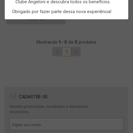
Clube Angeloni e descubra todos os benefícios.
Obrigado por fazer parte dessa nova experiência!
AVISE-ME
Mostrando
1
-
5
de
5
produtos
1
CADASTRE-SE
Receba promoções, novidades e descontos
exclusivos.