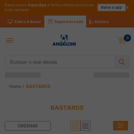
Baixe nosso
SuperApp
e tenha ofertas exclusivas
Baixe o app
toda semana!
Eletro & Bazar
Supermercado
Divvino
0
Busque o que deseja
BASTARDS
BASTARDS