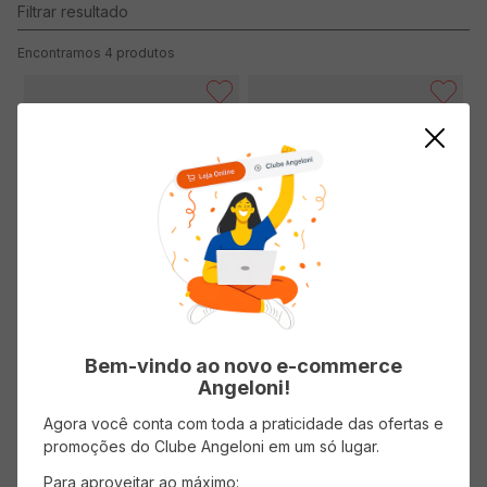
4
produtos
Cerveja BLACK PRINCESS Gold
Cerveja BLACK PRINCESS Kristall
Puro Malte 350ml
Weizen Doctor Weiss 600ml
Bem-vindo ao novo e-commerce
(0 avaliações)
(0 avaliações)
Angeloni!
Agora você conta com toda a praticidade das ofertas e
promoções do Clube Angeloni em um só lugar.
Para aproveitar ao máximo: