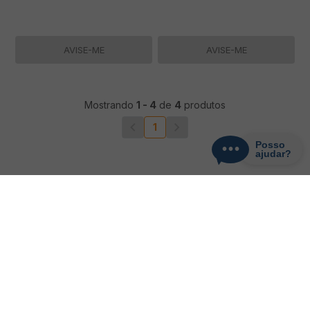
AVISE-ME
AVISE-ME
Mostrando
1
-
4
de
4
produtos
1
CADASTRE-SE
Receba promoções, novidades e descontos
exclusivos.