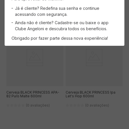
Já é cliente? Redefina sua senha e continue
AVISE-ME
AVISE-ME
acessando com segurança.
Ainda não é cliente? Cadastre-se ou baixe o app
Clube Angeloni e descubra todos os benefícios.
Obrigado por fazer parte dessa nova experiência!
Cerveja BLACK PRINCESS APA-
Cerveja BLACK PRINCESS Ipa
82 Puro Malte 600ml
Let's Hop 600ml
(0 avaliações)
(0 avaliações)