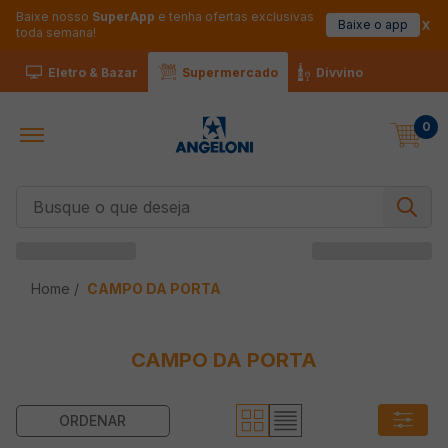
Baixe nosso
SuperApp
e tenha ofertas exclusivas
Baixe o app
toda semana!
Eletro & Bazar
Supermercado
Divvino
0
Busque o que deseja
CAMPO DA PORTA
CAMPO DA PORTA