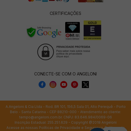
CERTIFICAÇÕES
CONECTE-SE COM O ANGELONI
A.Angeloni & Cia Ltda - Rod. BR 101, 156,5 Sala 01, Alto Perequê - Porto
Belo - Santa Catarina - CEP 88210-000 - Atendimento ao cliente:
tempo@angeloni.com.br
. CNPJ: 83.646.984/0069-06
Inscrição Estadual: 255.251.629 - Copyright @2018 Angeloni
Acesse as nossas
Políticas de Privacidade e Segurança
,
Políticas de