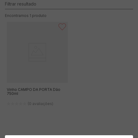
1
produto
Vinho CAMPO DA PORTA Dão
750ml
(0 avaliações)