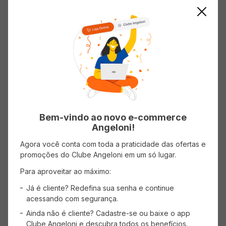
AVISE-ME
Mostrando
1
-
1
de
1
produtos
1
Bem-vindo ao novo e-commerce
Angeloni!
Agora você conta com toda a praticidade das ofertas e
promoções do Clube Angeloni em um só lugar.
CADASTRE-SE
Para aproveitar ao máximo:
Receba promoções, novidades e descontos
exclusivos.
Já é cliente? Redefina sua senha e continue
acessando com segurança.
Ainda não é cliente? Cadastre-se ou baixe o app
Clube Angeloni e descubra todos os benefícios.