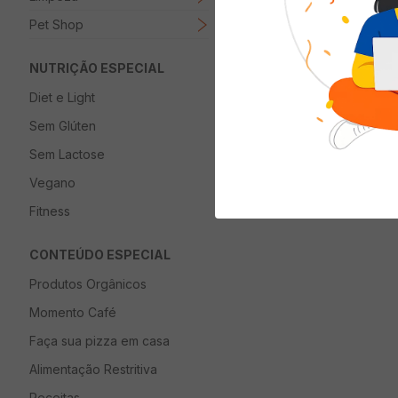
Pet Shop
NUTRIÇÃO ESPECIAL
Diet e Light
Sem Glúten
Sem Lactose
Vegano
Fitness
CONTEÚDO ESPECIAL
Produtos Orgânicos
Momento Café
Faça sua pizza em casa
Alimentação Restritiva
Receitas