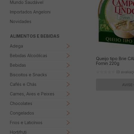
Mundo Saudável
8
º
Papel Higienico
Importados Angeloni
9
º
Macarrão
Novidades
10
º
Ovo
ALIMENTOS E BEBIDAS
Adega
Bebidas Alcoólicas
Queijo tipo Brie 
Fornin 220g
Bebidas
(0 avalia
Biscoitos e Snacks
Cafés e Chás
AVISE
Carnes, Aves e Peixes
Chocolates
Congelados
Frios e Laticínios
Hortifruti