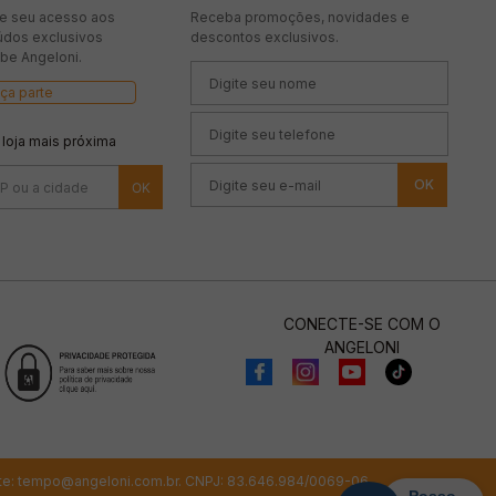
te seu acesso aos
Receba promoções, novidades e
údos exclusivos
descontos exclusivos.
be Angeloni.
ça parte
 loja mais próxima
OK
CONECTE-SE COM O
ANGELONI
te:
tempo@angeloni.com.br
. CNPJ: 83.646.984/0069-06