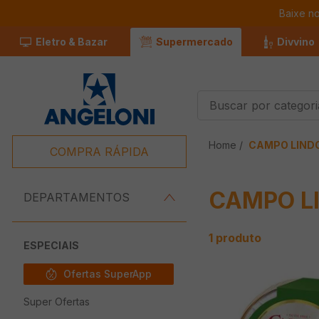
Baixe n
Eletro & Bazar
Supermercado
Divvino
Buscar por categorias
Termos Mais
CAMPO LIND
Buscados
COMPRA RÁPIDA
1
º
Café
CAMPO L
2
º
Leite
DEPARTAMENTOS
3
º
Chocolate
1
produto
4
º
Iogurte
ESPECIAIS
5
º
Queijo
Ofertas SuperApp
6
º
Carne
Super Ofertas
7
º
Pão