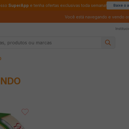
osso
SuperApp
e tenha ofertas exclusivas toda semana!
Baixe o 
Você está navegando e vendo o
Instituc
, produtos ou marcas
O
INDO