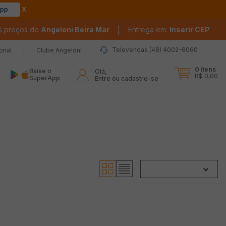
app
|
s preços de
Angeloni Beira Mar
Entrega em:
Inserir CEP
Televendas (48) 4002-6060
ional
Clube Angeloni
0
itens
Baixe o
Olá,

R$ 0,00
SuperApp
Entre ou cadastre-se