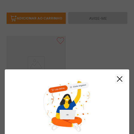
AVISE-ME
ADICIONAR AO CARRINHO
Coxa e Sobrecoxa Frango
CAVGUT Recheio 4 Queijos
Congelado 700g