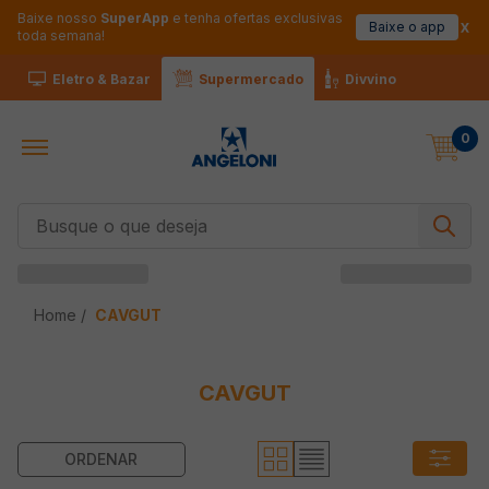
Baixe nosso
SuperApp
e tenha ofertas exclusivas
Baixe o app
toda semana!
Eletro & Bazar
Supermercado
Divvino
0
Busque o que deseja
CAVGUT
CAVGUT