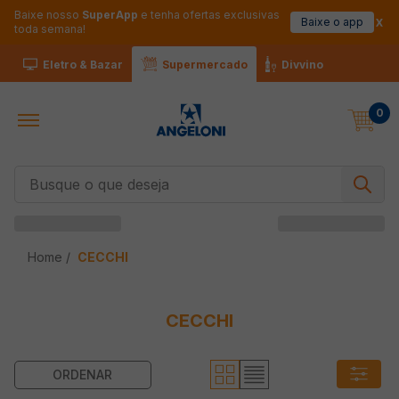
Baixe nosso
SuperApp
e tenha ofertas exclusivas
Baixe o app
toda semana!
Eletro & Bazar
Supermercado
Divvino
0
Busque o que deseja
CECCHI
CECCHI