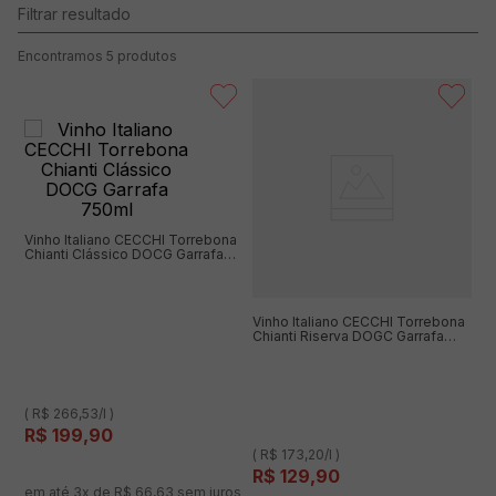
5
produtos
Vinho Italiano CECCHI Torrebona
Chianti Clássico DOCG Garrafa
750ml
Vinho Italiano CECCHI Torrebona
Chianti Riserva DOGC Garrafa
750ml
( R$ 266,53/l )
R$
199
,
90
( R$ 173,20/l )
R$
129
,
90
em até
3
x de
R$
66
,
63
sem juros