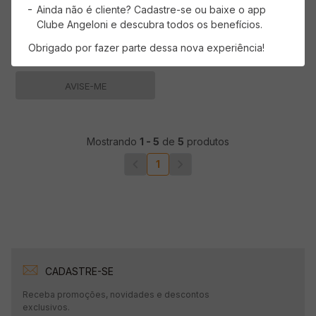
Ainda não é cliente? Cadastre-se ou baixe o app
Clube Angeloni e descubra todos os benefícios.
Obrigado por fazer parte dessa nova experiência!
AVISE-ME
Mostrando
1
-
5
de
5
produtos
1
CADASTRE-SE
Receba promoções, novidades e descontos
exclusivos.