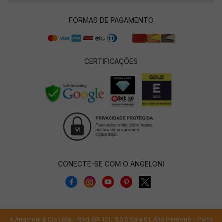
FORMAS DE PAGAMENTO
CERTIFICAÇÕES
CONECTE-SE COM O ANGELONI
A.Angeloni & Cia Ltda - Rod. BR 101, 156,5 Sala 01, Alto Perequê - Porto