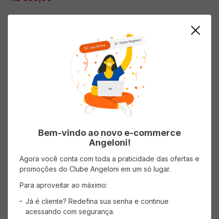
em até
10
x de
R$
56
,
99
sem
juros
AVISE-ME
ADICIONAR AO CARRINHO
Bem-vindo ao novo e-commerce
Angeloni!
Agora você conta com toda a praticidade das ofertas e
promoções do Clube Angeloni em um só lugar.
Para aproveitar ao máximo:
Vinho Italiano CECCHI Branco
Treno del Mare Vermentino
Maremma Garrafa 750ml
Já é cliente? Redefina sua senha e continue
acessando com segurança.