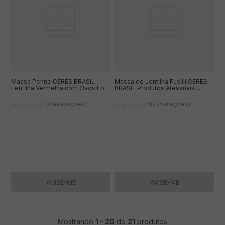
Massa Penne CERES BRASIL
Massa de Lentilha Fusilli CERES
Lentilha Vermelha com Ovos Low
BRASIL Produtos Atesanais
Carb sem Glúten 200g
Original sem Glúten 200g
(0 avaliações)
(0 avaliações)
AVISE-ME
AVISE-ME
Mostrando
1
-
20
de
21
produtos