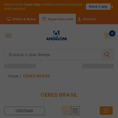
Baixe nosso
SuperApp
e tenha ofertas exclusivas
Baixe o app
toda semana!
Eletro & Bazar
Supermercado
Divvino
0
Busque o que deseja
CERES BRASIL
CERES BRASIL