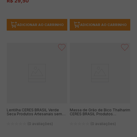
R$
29
,
50
ADICIONAR AO CARRINHO
ADICIONAR AO CARRINHO
Lentilha CERES BRASIL Verde
Massa de Grão de Bico Thalharim
Seca Produtos Artesanais sem
CERES BRASIL Produtos
Glúten, sem Lactose e Vegano
Artesanais sem Glúten e sem
400g
Lactose 200g
(0 avaliações)
(0 avaliações)