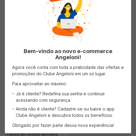
Grão de Bico CERES BRASIL
Lentilha Amarela CERES BRASIL
Produtos Artesanais sem Glúten,
Low Carb Sem Glúten 400g
sem Lactose e Vegano 400g
(0 avaliações)
(0 avaliações)
Bem-vindo ao novo e-commerce
Angeloni!
Agora você conta com toda a praticidade das ofertas e
AVISE-ME
AVISE-ME
promoções do Clube Angeloni em um só lugar.
Para aproveitar ao máximo:
Já é cliente? Redefina sua senha e continue
acessando com segurança.
Ainda não é cliente? Cadastre-se ou baixe o app
Clube Angeloni e descubra todos os benefícios.
Obrigado por fazer parte dessa nova experiência!
Farinha de Lentilha Vermelha