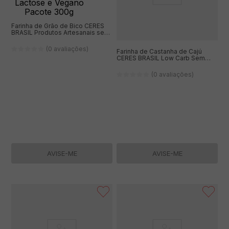
Farinha de Grão de Bico CERES
BRASIL Produtos Artesanais sem
Glúten, sem Lactose e Vegano
Pacote 300g
(0 avaliações)
Farinha de Castanha de Cajú
CERES BRASIL Low Carb Sem
Glúten 150g
(0 avaliações)
AVISE-ME
AVISE-ME