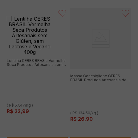
Lentilha CERES BRASIL Vermelha
Seca Produtos Artesanais sem
Glúten, sem Lactose e Vegano
400g
Massa Conchiglione CERES
BRASIL Produtos Artesanais de
Farinha de Lentilha e Ovos Low
Carb sem Glúten 200g
( R$ 57,47/kg )
R$
22
,
99
( R$ 134,50/kg )
R$
26
,
90