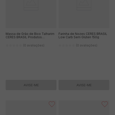
Massa de Grão de Bico Talharim
Farinha de Nozes CERES BRASIL
CERES BRASIL Produtos
Low Carb Sem Glúten 150g
Artesanais com Funghi Seco com
Glúten e Vegano 200g
(0 avaliações)
(0 avaliações)
AVISE-ME
AVISE-ME