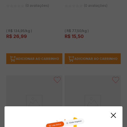
Artesanais Original sem Glúten
200g
(0 avaliações)
(0 avaliações)
( R$ 134,95/kg )
( R$ 77,50/kg )
R$
26
,
99
R$
15
,
50
ADICIONAR AO CARRINHO
ADICIONAR AO CARRINHO