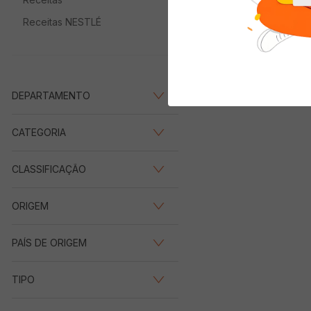
Receitas NESTLÉ
DEPARTAMENTO
Adega
(
1
)
CATEGORIA
Vinhos
(
1
)
CLASSIFICAÇÃO
Meio seco
(
1
)
ORIGEM
Importado
(
1
)
PAÍS DE ORIGEM
França
(
1
)
TIPO
Tinto
(
1
)