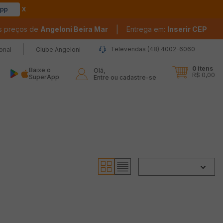
app
|
s preços de
Angeloni Beira Mar
Entrega em:
Inserir CEP
Televendas (48) 4002-6060
ional
Clube Angeloni
0
itens
Baixe o
Olá,

R$ 0,00
SuperApp
Entre ou cadastre-se