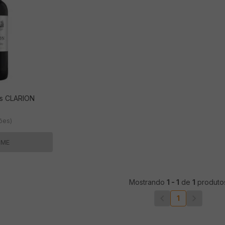
ês CLARION
ções)
-ME
Mostrando
1
-
1
de
1
produto
1