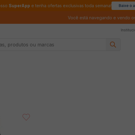
osso
SuperApp
e tenha ofertas exclusivas toda semana!
Baixe o 
Você está navegando e vendo o
Instituc
, produtos ou marcas