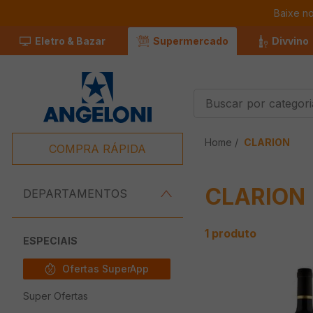
Baixe n
Eletro & Bazar
Supermercado
Divvino
Buscar por categorias
Termos Mais
CLARION
Buscados
COMPRA RÁPIDA
1
º
Café
CLARION
2
º
Leite
DEPARTAMENTOS
3
º
Chocolate
1
produto
4
º
Carne
ESPECIAIS
5
º
Iogurte
Ofertas SuperApp
6
º
Queijo
Super Ofertas
7
º
Papel Higienico