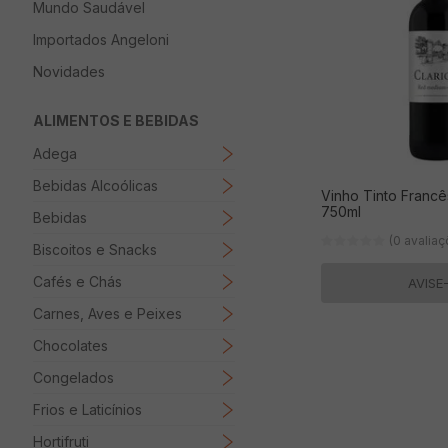
Mundo Saudável
8
º
Macarrão
Importados Angeloni
9
º
Ovo
Novidades
10
º
Manteiga
ALIMENTOS E BEBIDAS
Adega
Bebidas Alcoólicas
Vinho Tinto Franc
750ml
Bebidas
(0 avalia
Biscoitos e Snacks
Cafés e Chás
AVISE
Carnes, Aves e Peixes
Chocolates
Congelados
Frios e Laticínios
Hortifruti