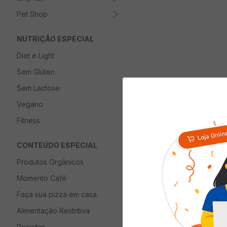
Pet Shop
NUTRIÇÃO ESPECIAL
Diet e Light
Sem Glúten
Sem Lactose
Vegano
Fitness
CONTEÚDO ESPECIAL
Produtos Orgânicos
Momento Café
Faça sua pizza em casa
Alimentação Restritiva
Receitas