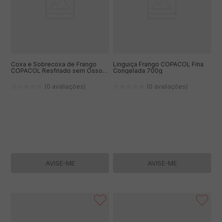
Coxa e Sobrecoxa de Frango
Linguiça Frango COPACOL Fina
COPACOL Resfriado sem Osso e
Congelada 700g
sem Pele 600g
(0 avaliações)
(0 avaliações)
AVISE-ME
AVISE-ME