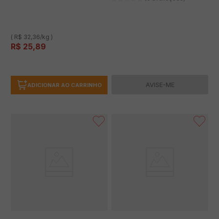
( R$ 32,36/kg )
R$
25
,
89
AVISE-ME
ADICIONAR AO CARRINHO