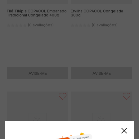
Filé Tilápia COPACOL Empanado
Ervilha COPACOL Congelada
Tradicional Congelado 400g
300g
(0 avaliações)
(0 avaliações)
AVISE-ME
AVISE-ME