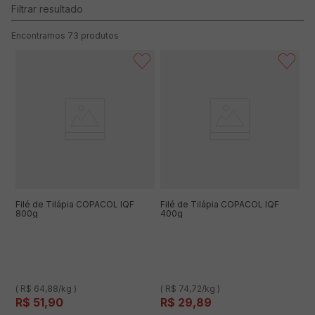
73
produtos
Filé de Tilápia COPACOL IQF
Filé de Tilápia COPACOL IQF
800g
400g
( R$ 64,88/kg )
( R$ 74,72/kg )
R$
51
,
90
R$
29
,
89