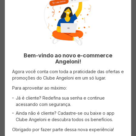
Coxa com Sobrecoxa de Frango
Filé de Peito de Frango
COPACOL kg
COPACOL Bife Resfriado 600g
(0 avaliações)
(0 avaliações)
Bem-vindo ao novo e-commerce
Angeloni!
Agora você conta com toda a praticidade das ofertas e
promoções do Clube Angeloni em um só lugar.
AVISE-ME
AVISE-ME
Para aproveitar ao máximo:
Já é cliente? Redefina sua senha e continue
acessando com segurança.
Ainda não é cliente? Cadastre-se ou baixe o app
Clube Angeloni e descubra todos os benefícios.
Obrigado por fazer parte dessa nova experiência!