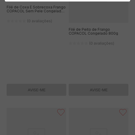
Filé de Coxa E Sobrecoxa Frango
COPACOL Sem Pele Congelado
IQF 800g
(0 avaliações)
Filé de Peito de Frango
COPACOL Congelado 800g
(0 avaliações)
AVISE-ME
AVISE-ME