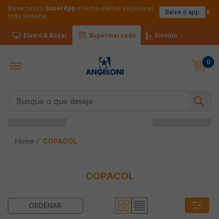
Baixe nosso
SuperApp
e tenha ofertas exclusivas
Baixe o app
toda semana!
Eletro & Bazar
Supermercado
Divvino
0
Busque o que deseja
COPACOL
COPACOL