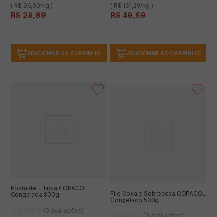
( R$ 96,30/kg )
( R$ 131,29/kg )
R$
28
,
89
R$
49
,
89
ADICIONAR AO CARRINHO
ADICIONAR AO CARRINHO
Posta de Tilápia COPACOL
File Coxa e Sobrecoxa COPACOL
Congelada 800g
Congelado 500g
(0 avaliações)
(0 avaliações)