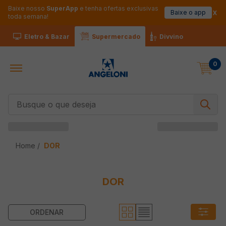
Baixe nosso
SuperApp
e tenha ofertas exclusivas
Baixe o app
toda semana!
Eletro & Bazar
Supermercado
Divvino
0
Busque o que deseja
DOR
DOR