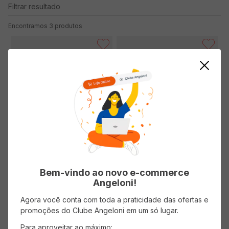
3
produtos
Pastrami DOR Fatiado 100g
Coalhada DOR Seca 250G
Bem-vindo ao novo e-commerce
(0 avaliações)
(0 avaliações)
Angeloni!
Agora você conta com toda a praticidade das ofertas e
promoções do Clube Angeloni em um só lugar.
Para aproveitar ao máximo: