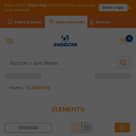
Baixe nosso
SuperApp
e tenha ofertas exclusivas
Baixe o app
toda semana!
Eletro & Bazar
Supermercado
Divvino
0
Busque o que deseja
ELEMENTS
ELEMENTS