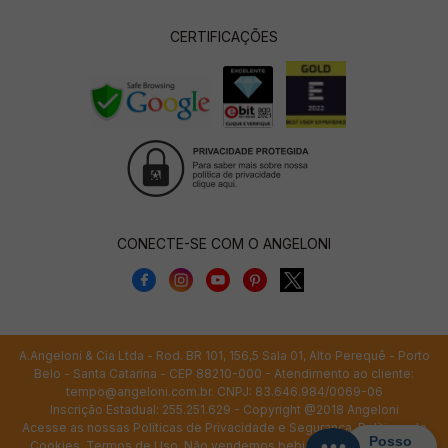
CERTIFICAÇÕES
CONECTE-SE COM O ANGELONI
A.Angeloni & Cia Ltda - Rod. BR 101, 156,5 Sala 01, Alto Perequê - Porto
Belo - Santa Catarina - CEP 88210-000 - Atendimento ao cliente:
tempo@angeloni.com.br
. CNPJ: 83.646.984/0069-06
Inscrição Estadual: 255.251.629 - Copyright @2018 Angeloni
Acesse as nossas
Políticas de Privacidade e Segurança
,
Políticas de
Cookies
,
Termos de Uso
. Não vendemos bebidas alcoólicas para