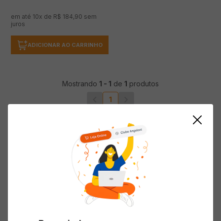
em até
10
x de
R$
184
,
90
sem
juros
ADICIONAR AO CARRINHO
Mostrando
1
-
1
de
1
produtos
1