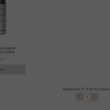
ioxidante
ral 269ml
ções)
-ME
Mostrando
1
-
1
de
1
produto
1