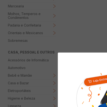
Mercearia
Molhos, Temperos e
Condimentos
Padaria e Confeitaria
Orientais e Mexicanos
Sobremesas
CASA, PESSOAL E OUTROS
Acessórios de Informática
Automotivo
Bebê e Mamãe
Casa e Bazar
Eletroportáteis
Higiene e Beleza
Limpeza