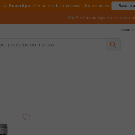
osso
SuperApp
e tenha ofertas exclusivas toda semana!
Baixe o 
Você está navegando e vendo o
Instituc
, produtos ou marcas