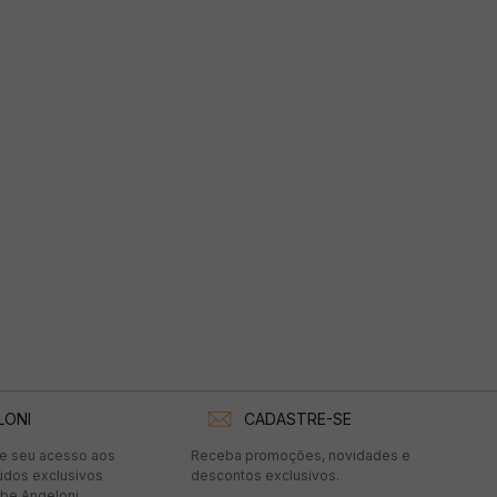
LONI
CADASTRE-SE
te seu acesso aos
Receba promoções, novidades e
údos exclusivos
descontos exclusivos.
be Angeloni.