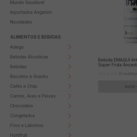
Mundo Saudável
8
º
Papel Higienico
Importados Angeloni
9
º
Macarrão
Novidades
10
º
Ovo
ALIMENTOS E BEBIDAS
Adega
Bebidas Alcoólicas
Bebida EMAQUI Ant
Super Fruta Ancest
Bebidas
(0 avalia
Biscoitos e Snacks
Cafés e Chás
AVISE
Carnes, Aves e Peixes
Chocolates
Congelados
Frios e Laticínios
Hortifruti