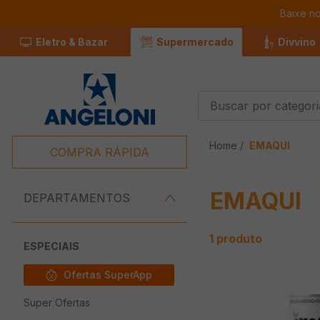
Baixe n
Eletro & Bazar
Supermercado
Divvino
Buscar por categorias
Termos Mais
EMAQUI
Buscados
COMPRA RÁPIDA
1
º
Café
EMAQUI
2
º
Leite
DEPARTAMENTOS
3
º
Chocolate
1
produto
4
º
Iogurte
ESPECIAIS
5
º
Queijo
Ofertas SuperApp
6
º
Carne
Super Ofertas
7
º
Pão