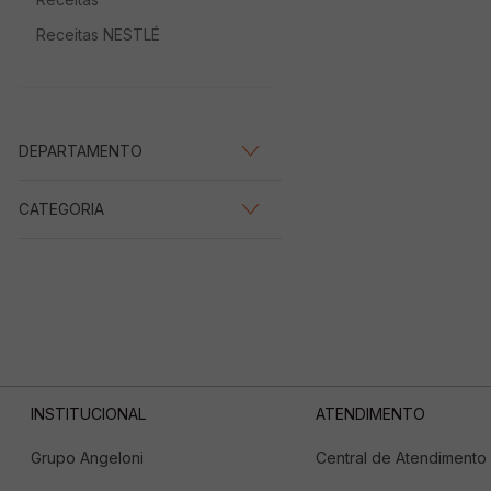
Receitas NESTLÉ
DEPARTAMENTO
Bebidas
(
1
)
CATEGORIA
Suco e Néctar
(
1
)
INSTITUCIONAL
ATENDIMENTO
Grupo Angeloni
Central de Atendimento