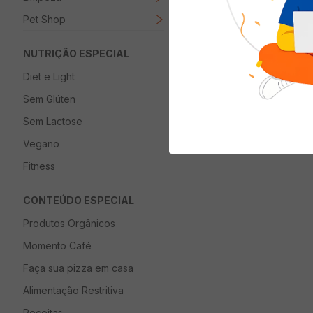
Pet Shop
NUTRIÇÃO ESPECIAL
Diet e Light
Sem Glúten
Sem Lactose
Vegano
Fitness
CONTEÚDO ESPECIAL
Produtos Orgânicos
Momento Café
Faça sua pizza em casa
Alimentação Restritiva
Receitas