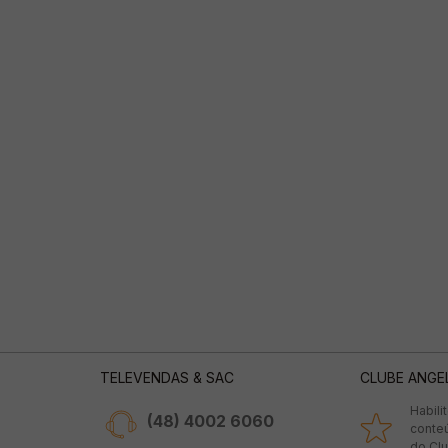
TELEVENDAS & SAC
CLUBE ANGE
Habili
(48) 4002 6060
conte
do Clu