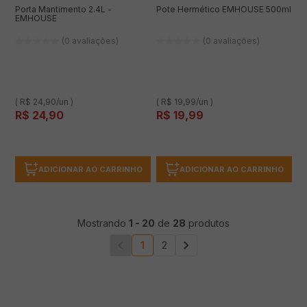
Porta Mantimento 2.4L -
Pote Hermético EMHOUSE 500ml
EMHOUSE
(0 avaliações)
(0 avaliações)
( R$ 24,90/un )
( R$ 19,99/un )
R$
24
,
90
R$
19
,
99
ADICIONAR AO CARRINHO
ADICIONAR AO CARRINHO
Mostrando
1
-
20
de
28
produtos
1
2