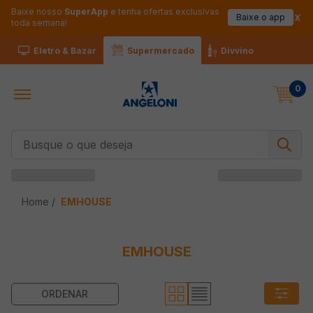
Baixe nosso
SuperApp
e tenha ofertas exclusivas
Baixe o app
toda semana!
Eletro & Bazar
Supermercado
Divvino
0
Busque o que deseja
EMHOUSE
EMHOUSE