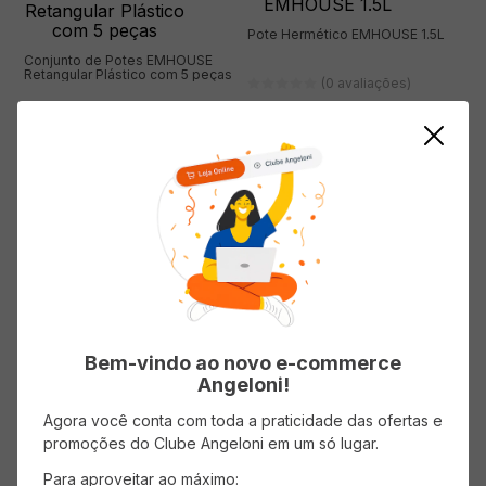
Pote Hermético EMHOUSE 1.5L
Conjunto de Potes EMHOUSE
Retangular Plástico com 5 peças
(0 avaliações)
(0 avaliações)
( R$ 34,90/un )
( R$ 6,98/un )
R$
34
,
90
R$
34
,
90
ADICIONAR AO CARRINHO
ADICIONAR AO CARRINHO
Bem-vindo ao novo e-commerce
Angeloni!
Agora você conta com toda a praticidade das ofertas e
promoções do Clube Angeloni em um só lugar.
Pote Hermético EMHOUSE 2L
Pote com Trava Retangular PP
400ml EMHOUSE
Para aproveitar ao máximo: