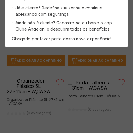
(0 avaliações)
(0 avaliações)
Já é cliente? Redefina sua senha e continue
acessando com segurança.
Ainda não é cliente? Cadastre-se ou baixe o app
Clube Angeloni e descubra todos os benefícios.
( R$ 39,90/un )
( R$ 14,99/un )
R$
39
,
90
R$
14
,
99
Obrigado por fazer parte dessa nova experiência!
ADICIONAR AO CARRINHO
ADICIONAR AO CARRINHO
Porta Talheres 31cm - A\CASA
Organizador Plástico 5L 27x11cm
- A\CASA
(0 avaliações)
(0 avaliações)