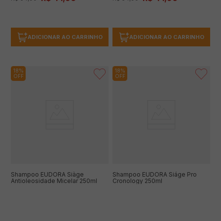
ADICIONAR AO CARRINHO
ADICIONAR AO CARRINHO
18%
18%
OFF
OFF
Shampoo EUDORA Siàge
Shampoo EUDORA Siáge Pro
Antioleosidade Micelar 250ml
Cronology 250ml