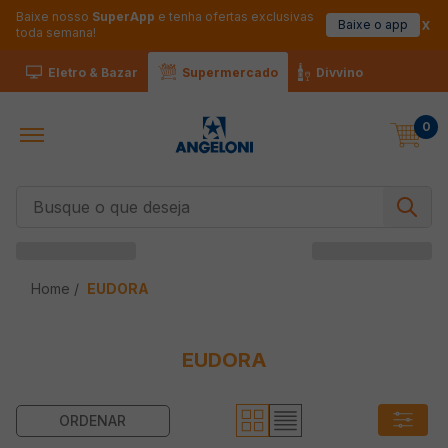
Baixe nosso
SuperApp
e tenha ofertas exclusivas
Baixe o app
toda semana!
Eletro & Bazar
Supermercado
Divvino
0
Busque o que deseja
EUDORA
EUDORA