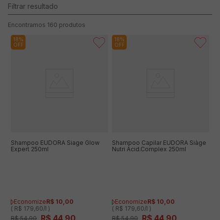
160
produtos
18%
18%
OFF
OFF
Shampoo EUDORA Siage Glow
Shampoo Capilar EUDORA Siàge
Expert 250ml
Nutri Acid.Complex 250ml
Economize
R$
10
,
00
Economize
R$
10
,
00
( R$ 179,60/l )
( R$ 179,60/l )
R$
44
,
90
R$
44
,
90
R$
54
,
90
R$
54
,
90