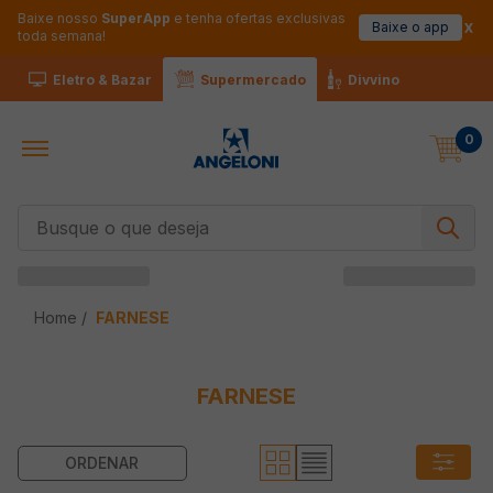
Baixe nosso
SuperApp
e tenha ofertas exclusivas
Baixe o app
toda semana!
Eletro & Bazar
Supermercado
Divvino
0
Busque o que deseja
FARNESE
FARNESE