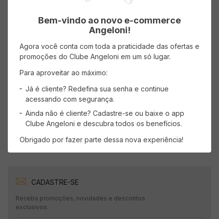
( R$ 30,50/kg )
( R$ 31,98/l )
R$
5
,
49
R$
15
,
99
Bem-vindo ao novo e-commerce
Angeloni!
Agora você conta com toda a praticidade das ofertas e
ADICIONAR AO CARRINHO
ADICIONAR AO CARRINHO
promoções do Clube Angeloni em um só lugar.
Para aproveitar ao máximo:
Já é cliente? Redefina sua senha e continue
Mostrando
1
-
4
de
4
produtos
acessando com segurança.
1
Ainda não é cliente? Cadastre-se ou baixe o app
Clube Angeloni e descubra todos os benefícios.
Obrigado por fazer parte dessa nova experiência!
CADASTRE-SE
Receba promoções, novidades e descontos
exclusivos.