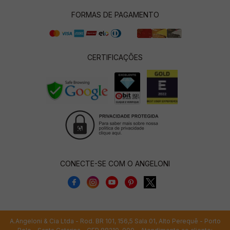
FORMAS DE PAGAMENTO
CERTIFICAÇÕES
CONECTE-SE COM O ANGELONI
A.Angeloni & Cia Ltda - Rod. BR 101, 156,5 Sala 01, Alto Perequê - Porto