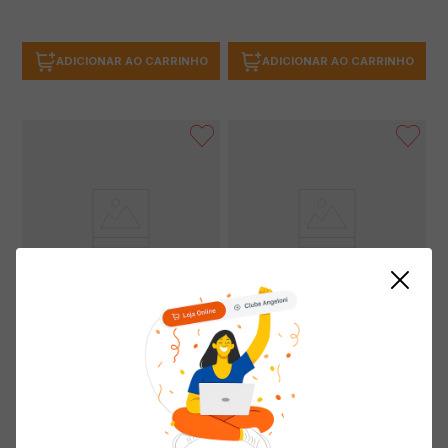
ADICIONAR AO CARRINHO
ADICIONAR AO CARRINHO
Sabonete FARNESE Erva Doce e
Sabonete Líquido FARNESE Erva
Hortelã 180g
Doce e Hortelã 500ml