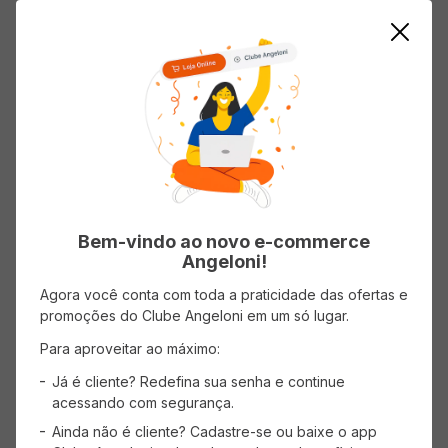
ADICIONAR AO CARRINHO
ADICIONAR AO CARRINHO
Mostrando
1
-
2
de
2
produtos
1
Bem-vindo ao novo e-commerce
Angeloni!
Agora você conta com toda a praticidade das ofertas e
promoções do Clube Angeloni em um só lugar.
CADASTRE-SE
Para aproveitar ao máximo:
Receba promoções, novidades e descontos
exclusivos.
Já é cliente? Redefina sua senha e continue
acessando com segurança.
Ainda não é cliente? Cadastre-se ou baixe o app