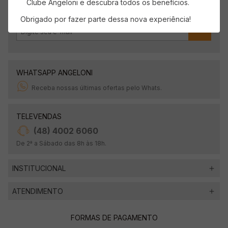
Clube Angeloni e descubra todos os benefícios.
Obrigado por fazer parte dessa nova experiência!
OK
WHATSAPP ANGELONI
Receba nossas últimas ofertas pelo Whats.
TELEVENDAS
(48) 4002 6060
De 2ª a Sábado das 8h às 18h.
INSTITUCIONAL
ATENDIMENTO
FORMAS DE PAGAMENTO