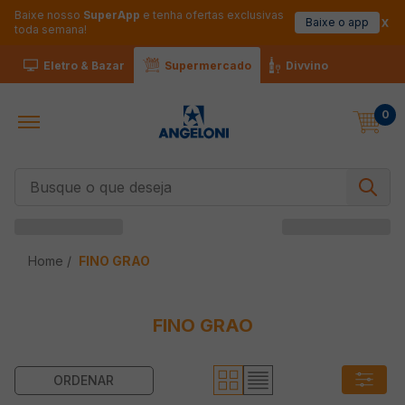
Baixe nosso
SuperApp
e tenha ofertas exclusivas
Baixe o app
toda semana!
Eletro & Bazar
Supermercado
Divvino
0
Busque o que deseja
FINO GRAO
FINO GRAO