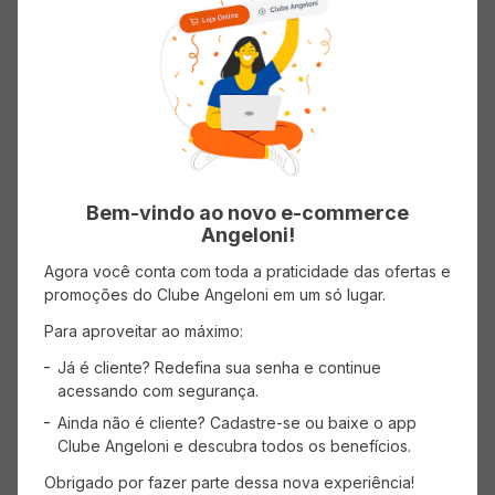
ADICIONAR AO CARRINHO
ADICIONAR AO CARRINHO
Gelato FREDDO Pistacchio 500ml
Sorvete FREDDO Ciocco
Bambino Bianco 500ml
Bem-vindo ao novo e-commerce
Angeloni!
Agora você conta com toda a praticidade das ofertas e
( R$ 95,00/l )
( R$ 95,00/l )
promoções do Clube Angeloni em um só lugar.
R$
47
,
50
R$
47
,
50
Para aproveitar ao máximo:
Já é cliente? Redefina sua senha e continue
acessando com segurança.
ADICIONAR AO CARRINHO
ADICIONAR AO CARRINHO
Ainda não é cliente? Cadastre-se ou baixe o app
Clube Angeloni e descubra todos os benefícios.
Obrigado por fazer parte dessa nova experiência!