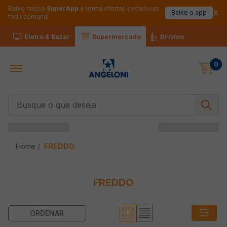
Baixe nosso
SuperApp
e tenha ofertas exclusivas
Baixe o app
toda semana!
Eletro & Bazar
Supermercado
Divvino
0
Busque o que deseja
FREDDO
FREDDO