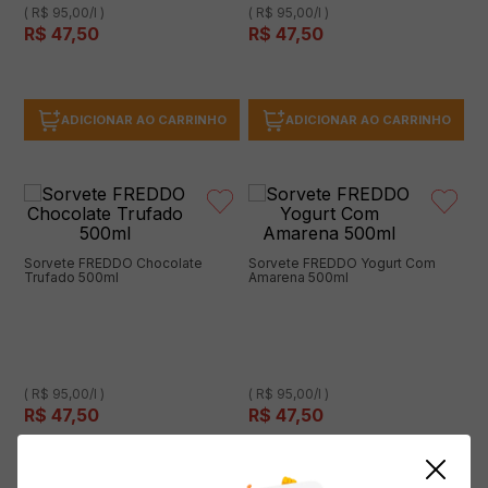
( R$ 95,00/l )
( R$ 95,00/l )
R$
47
,
50
R$
47
,
50
ADICIONAR AO CARRINHO
ADICIONAR AO CARRINHO
Sorvete FREDDO Chocolate
Sorvete FREDDO Yogurt Com
Trufado 500ml
Amarena 500ml
( R$ 95,00/l )
( R$ 95,00/l )
R$
47
,
50
R$
47
,
50