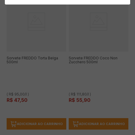
Sorvete FREDDO Torta Belga
Sorvete FREDDO Coco Non
500ml
Zucchero 500ml
( R$ 95,00/l )
( R$ 111,80/l )
R$
47
,
50
R$
55
,
90
ADICIONAR AO CARRINHO
ADICIONAR AO CARRINHO