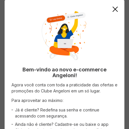
ADICIONAR AO CARRINHO
Mostrando
1
-
1
de
1
produtos
1
Bem-vindo ao novo e-commerce
Angeloni!
Agora você conta com toda a praticidade das ofertas e
promoções do Clube Angeloni em um só lugar.
CADASTRE-SE
Para aproveitar ao máximo:
Receba promoções, novidades e descontos
exclusivos.
Já é cliente? Redefina sua senha e continue
acessando com segurança.
Ainda não é cliente? Cadastre-se ou baixe o app