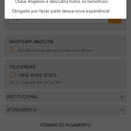
Clube Angeloni e descubra todos os benefícios.
Obrigado por fazer parte dessa nova experiência!
OK
WHATSAPP ANGELONI
Receba nossas últimas ofertas pelo Whats.
TELEVENDAS
(48) 4002 6060
De 2ª a Sábado das 8h às 18h.
INSTITUCIONAL
ATENDIMENTO
FORMAS DE PAGAMENTO