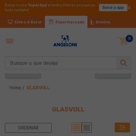
Baixe nosso
SuperApp
e tenha ofertas exclusivas
Baixe o app
toda semana!
Eletro & Bazar
Supermercado
Divvino
0
Busque o que deseja
GLASVOLL
GLASVOLL