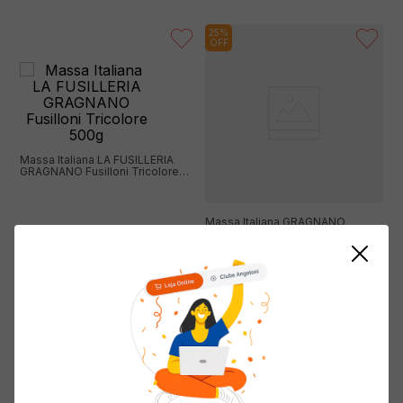
25%
OFF
Massa Italiana LA FUSILLERIA
GRAGNANO Fusilloni Tricolore
500g
Massa Italiana GRAGNANO
Pettegole Trufa 250g
( R$ 53,80/kg )
R$
26
,
90
Economize
R$
10
,
00
( R$ 119,60/kg )
R$
29
,
90
R$
39
,
90