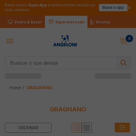
Baixe nosso
SuperApp
e tenha ofertas exclusivas
Baixe o app
toda semana!
Eletro & Bazar
Supermercado
Divvino
0
Busque o que deseja
GRAGNANO
GRAGNANO