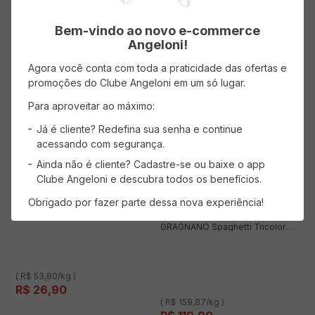
ADICIONAR AO CARRINHO
ADICIONAR AO CARRINHO
Bem-vindo ao novo e-commerce
Angeloni!
Agora você conta com toda a praticidade das ofertas e
promoções do Clube Angeloni em um só lugar.
Para aproveitar ao máximo:
Já é cliente? Redefina sua senha e continue
acessando com segurança.
Ainda não é cliente? Cadastre-se ou baixe o app
Massa Italiana LA FUSILLERIA
GRAGNANO Trecce Tricolore
Clube Angeloni e descubra todos os benefícios.
500g
Obrigado por fazer parte dessa nova experiência!
Massa LA FUSILLERIA
GRAGNANO Spaghetti Tricolor
750g
( R$ 53,80/kg )
R$
26
,
90
( R$ 159,87/kg )