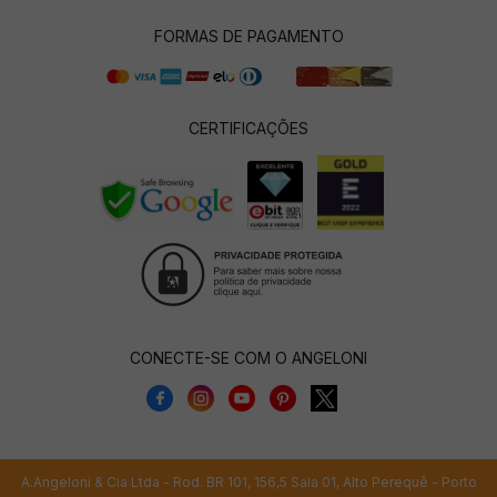
FORMAS DE PAGAMENTO
CERTIFICAÇÕES
CONECTE-SE COM O ANGELONI
A.Angeloni & Cia Ltda - Rod. BR 101, 156,5 Sala 01, Alto Perequê - Porto