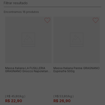
16
produtos
Massa Italiana LA FUSILLERIA
Massa Italiana Penne GRAGNANO
GRAGNANO Gnocco Napoletano
Espinafre 500g
500g
( R$ 45,80/kg )
( R$ 53,80/kg )
R$
22
,
90
R$
26
,
90