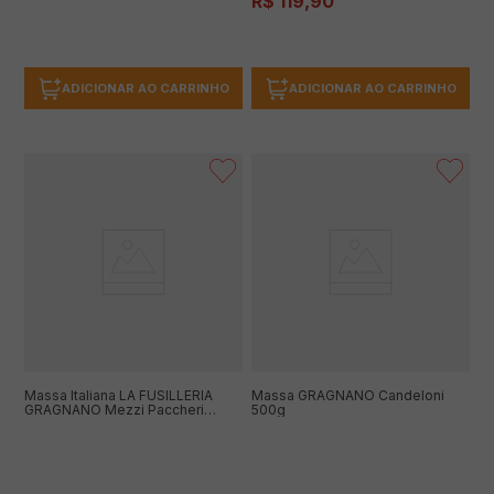
R$
119
,
90
ADICIONAR AO CARRINHO
ADICIONAR AO CARRINHO
Massa Italiana LA FUSILLERIA
Massa GRAGNANO Candeloni
GRAGNANO Mezzi Paccheri
500g
Rigato 500g