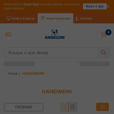
Baixe nosso
SuperApp
e tenha ofertas exclusivas
Baixe o app
toda semana!
Eletro & Bazar
Supermercado
Divvino
0
Busque o que deseja
HANDWERK
HANDWERK