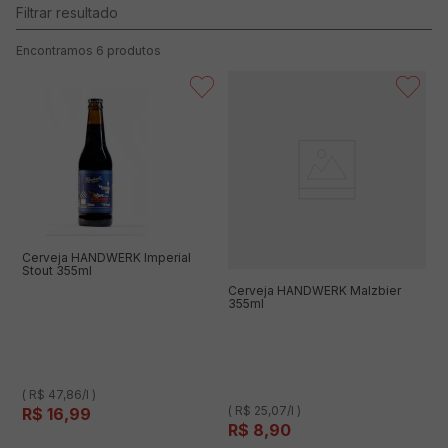
6
produtos
Cerveja HANDWERK Imperial
Stout 355ml
Cerveja HANDWERK Malzbier
355ml
( R$ 47,86/l )
( R$ 25,07/l )
R$
16
,
99
R$
8
,
90