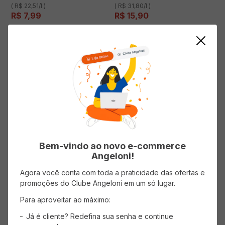
( R$ 22,51/l )
( R$ 31,80/l )
R$
7
,
99
R$
15
,
90
ADICIONAR AO CARRINHO
ADICIONAR AO CARRINHO
Bem-vindo ao novo e-commerce
Angeloni!
Agora você conta com toda a praticidade das ofertas e
promoções do Clube Angeloni em um só lugar.
Cerveja HANDWERK Ipa Puro
Cerveja HANDWERK Cordeiro
Para aproveitar ao máximo:
Malte 355ml
Helles Rock 355ml
Já é cliente? Redefina sua senha e continue