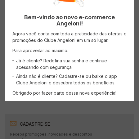
( R$ 6,65/l )
( R$ 35,96/l )
Bem-vindo ao novo e-commerce
R$
4
,
99
R$
8
,
99
Angeloni!
Agora você conta com toda a praticidade das ofertas e
promoções do Clube Angeloni em um só lugar.
ADICIONAR AO CARRINHO
ADICIONAR AO CARRINHO
Para aproveitar ao máximo:
Já é cliente? Redefina sua senha e continue
Mostrando
1
-
4
de
4
produtos
acessando com segurança.
Ainda não é cliente? Cadastre-se ou baixe o app
1
Clube Angeloni e descubra todos os benefícios.
Obrigado por fazer parte dessa nova experiência!
CADASTRE-SE
Receba promoções, novidades e descontos