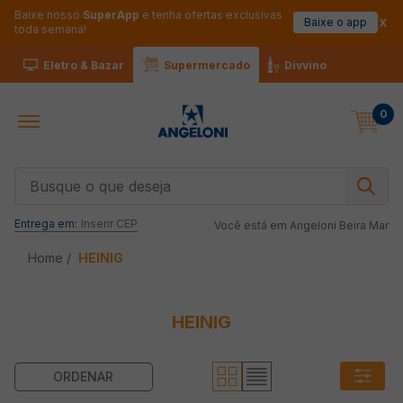
Baixe nosso
SuperApp
e tenha ofertas exclusivas
Baixe o app
toda semana!
Eletro & Bazar
Supermercado
Divvino
0
Busque o que deseja
Entrega em:
Inserir CEP
Você está em
Angeloni Beira Mar
HEINIG
HEINIG