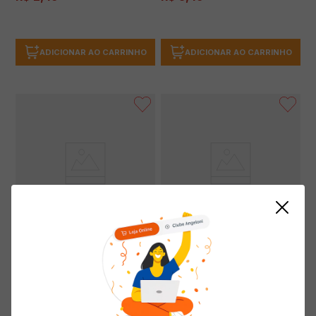
ADICIONAR AO CARRINHO
ADICIONAR AO CARRINHO
Vinagre de Vinho Tinto HEINIG
Vinagre Condimentado HEINIG
750ml
Ervas Finas 250ml
(0 avaliações)
(0 avaliações)