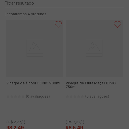
4
produtos
Vinagre de álcool HEINIG 900ml
Vinagre de Fruta Maçã HEINIG
750ml
(0 avaliações)
(0 avaliações)
( R$ 2,77/l )
( R$ 7,32/l )
R$
2
,
49
R$
5
,
49