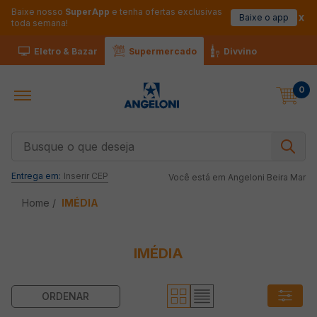
Baixe nosso
SuperApp
e tenha ofertas exclusivas
Baixe o app
toda semana!
Eletro & Bazar
Supermercado
Divvino
0
Busque o que deseja
Entrega em:
Inserir CEP
Você está em
Angeloni Beira Mar
IMÉDIA
IMÉDIA