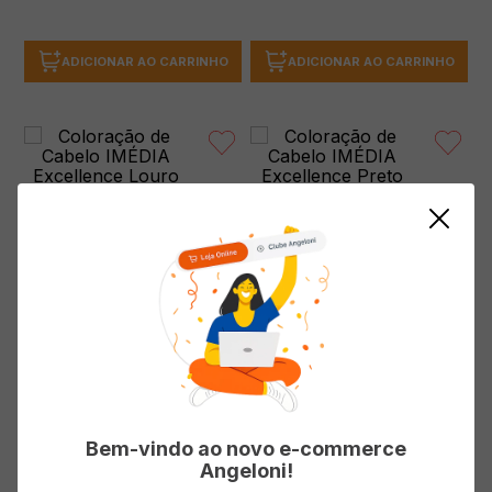
ADICIONAR AO CARRINHO
ADICIONAR AO CARRINHO
Coloração de Cabelo IMÉDIA
Coloração de Cabelo IMÉDIA
Excellence Louro Muito Claro 9
Excellence Preto Onix 1
(0 avaliações)
(0 avaliações)
( R$ 42,50/un )
( R$ 42,50/un )
R$
42
,
50
R$
42
,
50
Bem-vindo ao novo e-commerce
Angeloni!
ADICIONAR AO CARRINHO
ADICIONAR AO CARRINHO