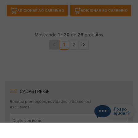
ADICIONAR AO CARRINHO
ADICIONAR AO CARRINHO
Mostrando
1
-
20
de
26
produtos
1
2
CADASTRE-SE
Receba promoções, novidades e descontos
exclusivos.