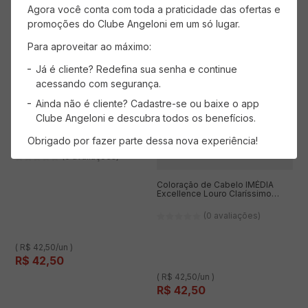
Agora você conta com toda a praticidade das ofertas e
promoções do Clube Angeloni em um só lugar.
Para aproveitar ao máximo:
Já é cliente? Redefina sua senha e continue
acessando com segurança.
Ainda não é cliente? Cadastre-se ou baixe o app
Clube Angeloni e descubra todos os benefícios.
Coloração de Cabelo IMÉDIA
Excellence Louro Acinzentado 7.1
Obrigado por fazer parte dessa nova experiência!
(0 avaliações)
Coloração de Cabelo IMÉDIA
Excellence Louro Claríssimo
Acinzentado 10.1
(0 avaliações)
( R$ 42,50/un )
R$
42
,
50
( R$ 42,50/un )
R$
42
,
50