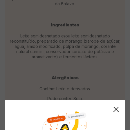
da Batavo.
Ingredientes
Leite semidesnatado e/ou leite semidesnatado
reconstituído, preparado de morango (xarope de açúcar,
água, amido modificado, polpa de morango, corante
natural carmim, conservador sorbato de potássio e
aromatizante) e fermentos lácteos.
Alergênicos
Contém: Leite e derivados.
Pode conter: Soja.
Contém Lactose.
Não contém Glúten.