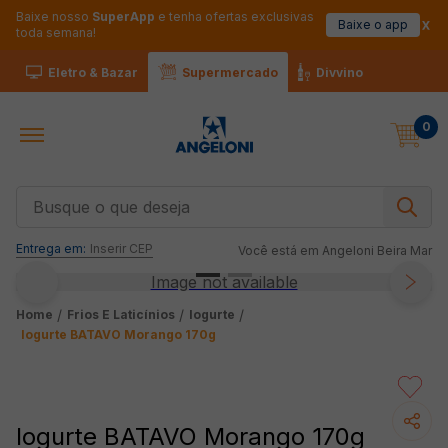
Baixe nosso
SuperApp
e tenha ofertas exclusivas
Baixe o app
toda semana!
Eletro & Bazar
Supermercado
Divvino
0
Busque o que deseja
Entrega em:
Inserir CEP
Você está em
Angeloni Beira Mar
Image not available
Frios E Laticínios
Iogurte
Iogurte BATAVO Morango 170g
Iogurte BATAVO Morango 170g