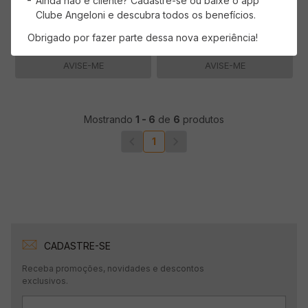
Ainda não é cliente? Cadastre-se ou baixe o app
Clube Angeloni e descubra todos os benefícios.
Obrigado por fazer parte dessa nova experiência!
AVISE-ME
AVISE-ME
Mostrando
1
-
6
de
6
produtos
1
CADASTRE-SE
Receba promoções, novidades e descontos
exclusivos.