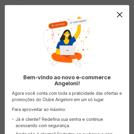
AVISE-ME
ADICIONAR AO CARRINHO
Bem-vindo ao novo e-commerce
Angeloni!
Agora você conta com toda a praticidade das ofertas e
promoções do Clube Angeloni em um só lugar.
Vinho Branco Brasileiro JOTA PÊ
Vinho Tinto Brasileiro JOTA PÊ
Para aproveitar ao máximo:
Tinto Seco Bag In Box 3L
Tinto Suave Bag In Box 3L
Já é cliente? Redefina sua senha e continue
acessando com segurança.