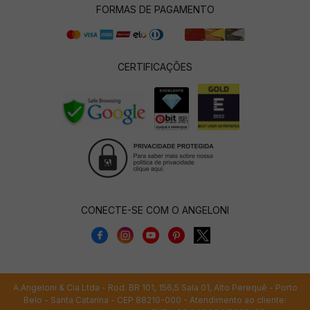
FORMAS DE PAGAMENTO
CERTIFICAÇÕES
CONECTE-SE COM O ANGELONI
A.Angeloni & Cia Ltda - Rod. BR 101, 156,5 Sala 01, Alto Perequê - Porto
Belo - Santa Catarina - CEP 88210-000 - Atendimento ao cliente: