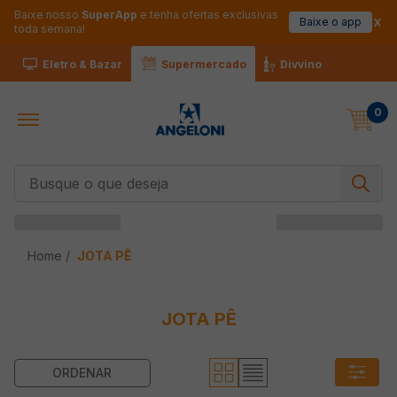
Baixe nosso
SuperApp
e tenha ofertas exclusivas
Baixe o app
toda semana!
Eletro & Bazar
Supermercado
Divvino
0
Busque o que deseja
JOTA PÊ
JOTA PÊ