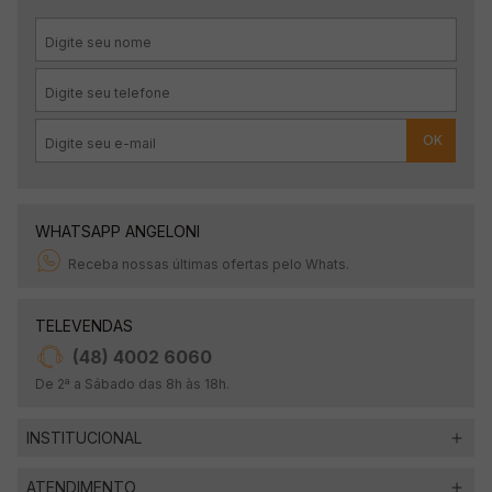
OK
WHATSAPP ANGELONI
Receba nossas últimas ofertas pelo Whats.
TELEVENDAS
(48) 4002 6060
De 2ª a Sábado das 8h às 18h.
INSTITUCIONAL
ATENDIMENTO