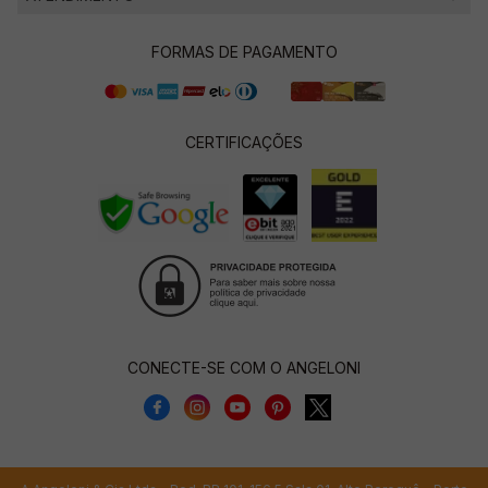
FORMAS DE PAGAMENTO
CERTIFICAÇÕES
CONECTE-SE COM O ANGELONI