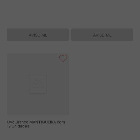
AVISE-ME
AVISE-ME
Ovo Branco MANTIQUEIRA com
12 Unidades