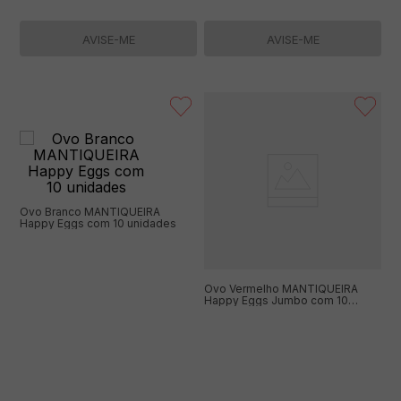
AVISE-ME
AVISE-ME
Ovo Branco MANTIQUEIRA
Happy Eggs com 10 unidades
Ovo Vermelho MANTIQUEIRA
Happy Eggs Jumbo com 10
unidades