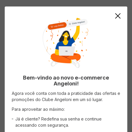
AVISE-ME
AVISE-ME
Bem-vindo ao novo e-commerce
Angeloni!
Agora você conta com toda a praticidade das ofertas e
promoções do Clube Angeloni em um só lugar.
Coxinha MARIA COXINHA Massa
de churros com Recheio de
Para aproveitar ao máximo:
Nutella Congelado 400g
(0 avaliações)
Já é cliente? Redefina sua senha e continue
acessando com segurança.