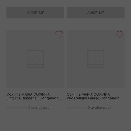
AVISE-ME
AVISE-ME
Coxinha MARIA COXINHA
Coxinha MARIA COXINHA
Linguiça Blumenau Congelado
Vegetariana Queijo Congelado
Sem Glúten e Sem Lactose 400g
400g
(0 avaliações)
(0 avaliações)