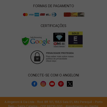
FORMAS DE PAGAMENTO
CERTIFICAÇÕES
CONECTE-SE COM O ANGELONI
A.Angeloni & Cia Ltda - Rod. BR 101, 156,5 Sala 01, Alto Perequê - Porto
Belo - Santa Catarina - CEP 88210-000 - Atendimento ao cliente: