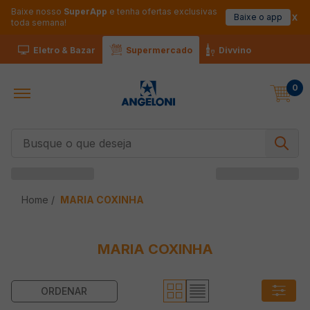
Baixe nosso
SuperApp
e tenha ofertas exclusivas
Baixe o app
toda semana!
Eletro & Bazar
Supermercado
Divvino
0
Busque o que deseja
MARIA COXINHA
MARIA COXINHA