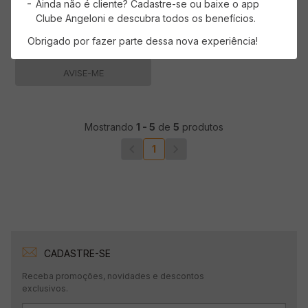
Ainda não é cliente? Cadastre-se ou baixe o app
Clube Angeloni e descubra todos os benefícios.
Obrigado por fazer parte dessa nova experiência!
AVISE-ME
Mostrando
1
-
5
de
5
produtos
1
CADASTRE-SE
Receba promoções, novidades e descontos
exclusivos.