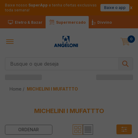
Baixe nosso
SuperApp
e tenha ofertas exclusivas
Baixe o app
toda semana!
Eletro & Bazar
Supermercado
Divvino
0
Busque o que deseja
MICHELINI I MUFATTTO
MICHELINI I MUFATTTO