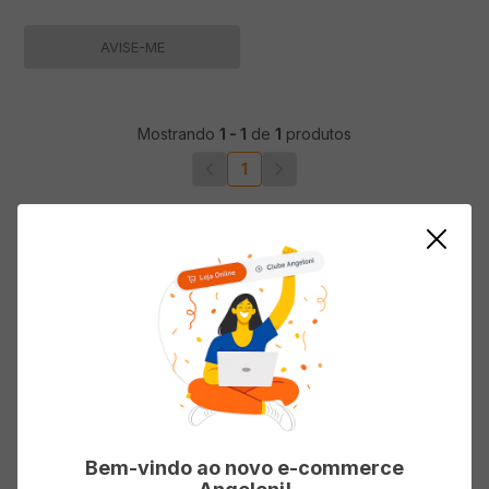
AVISE-ME
Mostrando
1
-
1
de
1
produtos
1
Bem-vindo ao novo e-commerce