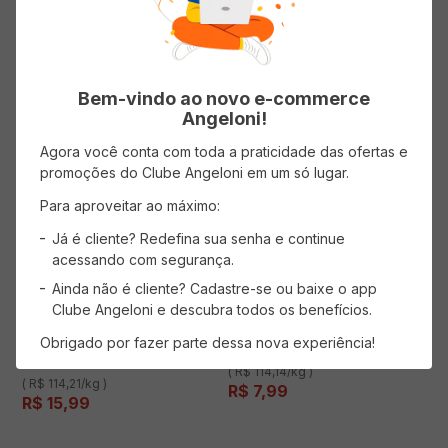
ADICIONAR AO CARRINHO
ADICIONAR AO CARRINHO
Bem-vindo ao novo e-commerce
Angeloni!
Agora você conta com toda a praticidade das ofertas e
promoções do Clube Angeloni em um só lugar.
Para aproveitar ao máximo:
Biscoito NATURAL LIFE Mini
Já é cliente? Redefina sua senha e continue
Crackers Manteiga Sem Glúten
Biscoito de Mel NATURAL LIFE
70g
acessando com segurança.
Funcional com Cobertura de
(0 avaliações)
Chocolate Meio Amargo Sem
Ainda não é cliente? Cadastre-se ou baixe o app
Glúten 140g
(0 avaliações)
Clube Angeloni e descubra todos os benefícios.
Obrigado por fazer parte dessa nova experiência!
( R$ 114,14/kg )
( R$ 114,21/kg )
R$
7
,
99
R$
15
,
99