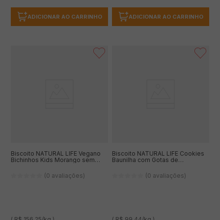
ADICIONAR AO CARRINHO
ADICIONAR AO CARRINHO
Biscoito NATURAL LIFE Vegano
Biscoito NATURAL LIFE Cookies
Bichinhos Kids Morango sem
Baunilha com Gotas de
Glúten 80g
Chocolate sem Glúten 180g
(0 avaliações)
(0 avaliações)
( R$ 156,25/kg )
( R$ 99,44/kg )