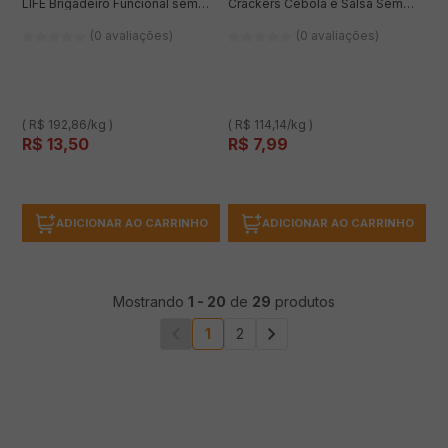
LIFE Brigadeiro Funcional sem
Crackers Cebola e Salsa Sem
Glúten Vegano 70g
Glúten 70g
(0 avaliações)
(0 avaliações)
( R$ 192,86/kg )
( R$ 114,14/kg )
R$
13
,
50
R$
7
,
99
ADICIONAR AO CARRINHO
ADICIONAR AO CARRINHO
Mostrando
1
-
20
de
29
produtos
1
2