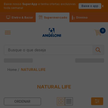
Baixe nosso
SuperApp
e tenha ofertas exclusivas
Baixe o app
toda semana!
Eletro & Bazar
Supermercado
Divvino
0
Busque o que deseja
NATURAL LIFE
NATURAL LIFE