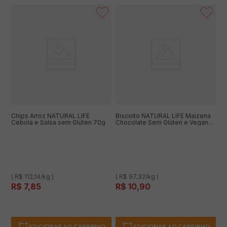
Chips Arroz NATURAL LIFE
Biscoito NATURAL LIFE Maizena
Cebola e Salsa sem Glúten 70g
Chocolate Sem Glúten e Vegano
112g
( R$ 112,14/kg )
( R$ 97,32/kg )
R$
7
,
85
R$
10
,
90
ADICIONAR AO CARRINHO
ADICIONAR AO CARRINHO