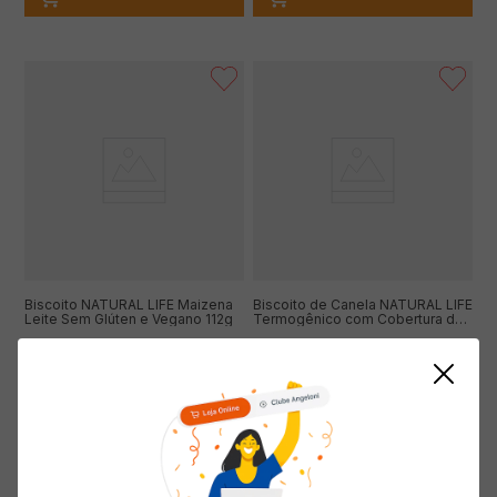
Biscoito NATURAL LIFE Maizena
Biscoito de Canela NATURAL LIFE
Leite Sem Glúten e Vegano 112g
Termogênico com Cobertura de
Chocolate Meio Amargo Sem
Glúten 140g
( R$ 97,32/kg )
( R$ 114,21/kg )
R$
10
,
90
R$
15
,
99