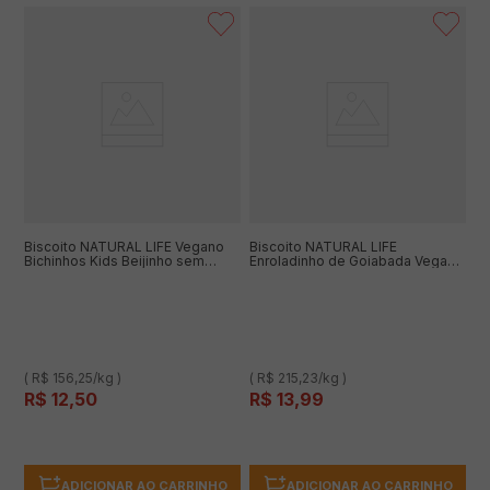
Biscoito NATURAL LIFE Vegano
Biscoito NATURAL LIFE
Bichinhos Kids Beijinho sem
Enroladinho de Goiabada Vegano
Glúten 80g
sem Glúten e Adição de Açúcar
65g
( R$ 156,25/kg )
( R$ 215,23/kg )
R$
12
,
50
R$
13
,
99
ADICIONAR AO CARRINHO
ADICIONAR AO CARRINHO