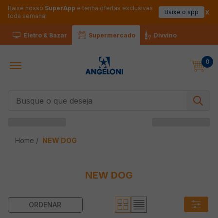
Baixe nosso
SuperApp
e tenha ofertas exclusivas
Baixe o app
toda semana!
Eletro & Bazar
Supermercado
Divvino
0
Busque o que deseja
NEW DOG
NEW DOG