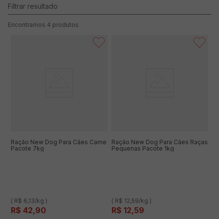
4
produtos
Ração New Dog Para Cães Carne
Ração New Dog Para Cães Raças
Pacote 7kg
Pequenas Pacote 1kg
( R$ 6,13/kg )
( R$ 12,59/kg )
R$
42
,
90
R$
12
,
59