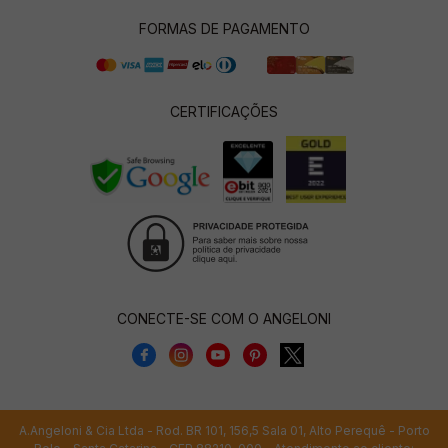
FORMAS DE PAGAMENTO
CERTIFICAÇÕES
CONECTE-SE COM O ANGELONI
A.Angeloni & Cia Ltda - Rod. BR 101, 156,5 Sala 01, Alto Perequê - Porto