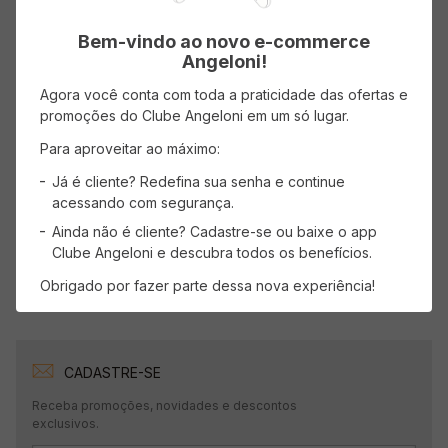
( R$ 12,59/kg )
( R$ 12,59/kg )
R$
12
,
59
R$
12
,
59
Bem-vindo ao novo e-commerce
Angeloni!
Agora você conta com toda a praticidade das ofertas e
ADICIONAR AO CARRINHO
ADICIONAR AO CARRINHO
promoções do Clube Angeloni em um só lugar.
Para aproveitar ao máximo:
Já é cliente? Redefina sua senha e continue
Mostrando
1
-
4
de
4
produtos
acessando com segurança.
1
Ainda não é cliente? Cadastre-se ou baixe o app
Clube Angeloni e descubra todos os benefícios.
Obrigado por fazer parte dessa nova experiência!
CADASTRE-SE
Receba promoções, novidades e descontos
exclusivos.