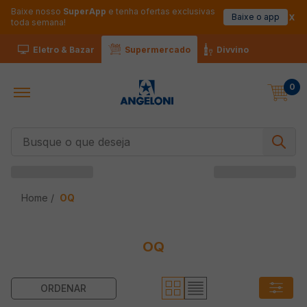
Baixe nosso
SuperApp
e tenha ofertas exclusivas
Baixe o app
toda semana!
Eletro & Bazar
Supermercado
Divvino
0
Busque o que deseja
OQ
OQ