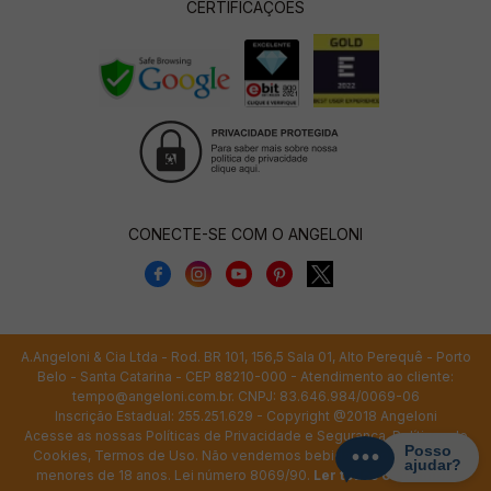
CERTIFICAÇÕES
CONECTE-SE COM O ANGELONI
A.Angeloni & Cia Ltda - Rod. BR 101, 156,5 Sala 01, Alto Perequê - Porto
Belo - Santa Catarina - CEP 88210-000 - Atendimento ao cliente:
tempo@angeloni.com.br
. CNPJ: 83.646.984/0069-06
Inscrição Estadual: 255.251.629 - Copyright @2018 Angeloni
Acesse as nossas
Políticas de Privacidade e Segurança
,
Políticas de
Cookies
,
Termos de Uso
. Não vendemos bebidas alcoólicas para
menores de 18 anos. Lei número 8069/90.
Ler todos os termos.