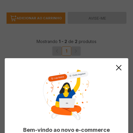
AVISE-ME
ADICIONAR AO CARRINHO
Mostrando
1
-
2
de
2
produtos
1
Bem-vindo ao novo e-commerce