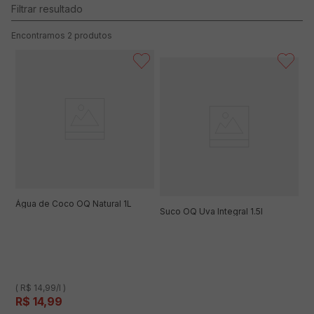
2
produtos
Água de Coco OQ Natural 1L
Suco OQ Uva Integral 1.5l
( R$ 14,99/l )
R$
14
,
99