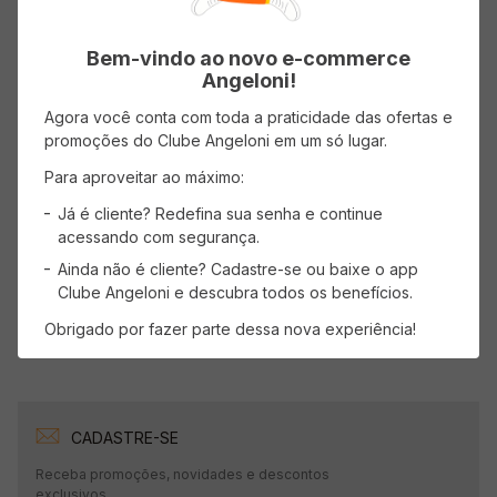
Bem-vindo ao novo e-commerce
Angeloni!
Avaliações
Agora você conta com toda a praticidade das ofertas e
promoções do Clube Angeloni em um só lugar.
Carregando…
Para aproveitar ao máximo:
Faça login para escrever uma avaliação.
Já é cliente? Redefina sua senha e continue
acessando com segurança.
Mais recentes
Todos
Ainda não é cliente? Cadastre-se ou baixe o app
Clube Angeloni e descubra todos os benefícios.
Carregando avaliações…
Obrigado por fazer parte dessa nova experiência!
CADASTRE-SE
Receba promoções, novidades e descontos
exclusivos.