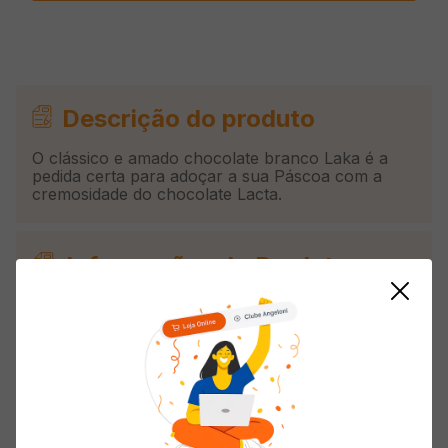
Descrição do produto
O clássico e amado chocolate branco Laka é a
pedida certa para adoçar a sua Páscoa com a
cremosidade do chocolate Lacta.
Informações do Produto
Origem
Nacional
Tipo
Ovo de Páscoa
Tipo de Chocolate
Branco