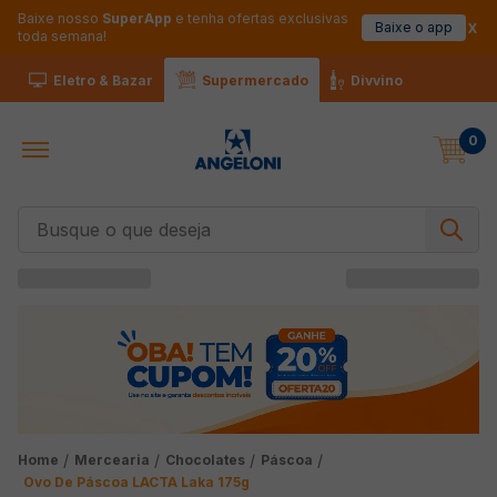
Baixe nosso
SuperApp
e tenha ofertas exclusivas
Baixe o app
toda semana!
Eletro & Bazar
Supermercado
Divvino
0
Busque o que deseja
Mercearia
Chocolates
Páscoa
Ovo De Páscoa LACTA Laka 175g