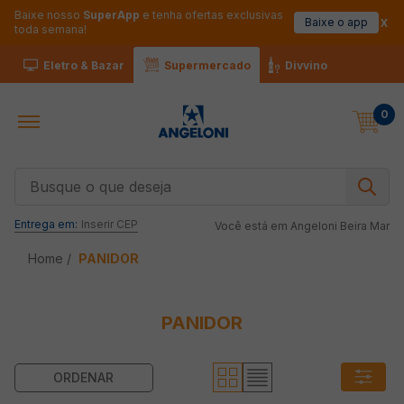
Baixe nosso
SuperApp
e tenha ofertas exclusivas
Baixe o app
toda semana!
Eletro & Bazar
Supermercado
Divvino
0
Busque o que deseja
Entrega em:
Inserir CEP
Você está em
Angeloni Beira Mar
PANIDOR
PANIDOR