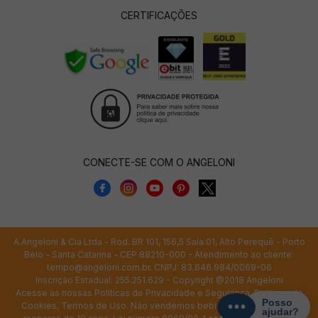
CERTIFICAÇÕES
CONECTE-SE COM O ANGELONI
A.Angeloni & Cia Ltda - Rod. BR 101, 156,5 Sala 01, Alto Perequê - Porto
Belo - Santa Catarina - CEP 88210-000 - Atendimento ao cliente:
tempo@angeloni.com.br
. CNPJ: 83.646.984/0069-06
Inscrição Estadual: 255.251.629 - Copyright @2018 Angeloni
Acesse as nossas
Políticas de Privacidade e Segurança
,
Políticas de
Cookies
,
Termos de Uso
. Não vendemos bebidas alcoólicas para