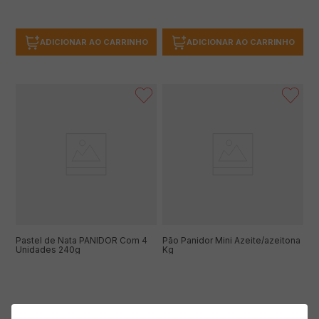
ADICIONAR AO CARRINHO
ADICIONAR AO CARRINHO
Pastel de Nata PANIDOR Com 4
Pão Panidor Mini Azeite/azeitona
Unidades 240g
Kg