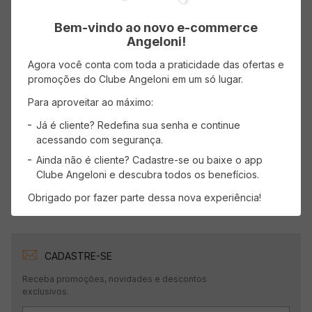
Bem-vindo ao novo e-commerce
Angeloni!
Agora você conta com toda a praticidade das ofertas e
AVISE-ME
promoções do Clube Angeloni em um só lugar.
Para aproveitar ao máximo:
Já é cliente? Redefina sua senha e continue
Mostrando
1
-
3
de
3
produtos
acessando com segurança.
1
Ainda não é cliente? Cadastre-se ou baixe o app
Clube Angeloni e descubra todos os benefícios.
Obrigado por fazer parte dessa nova experiência!
CADASTRE-SE
Receba promoções, novidades e descontos
exclusivos.