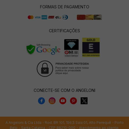
FORMAS DE PAGAMENTO
CERTIFICAÇÕES
CONECTE-SE COM O ANGELONI
A.Angeloni & Cia Ltda - Rod. BR 101, 156,5 Sala 01, Alto Perequê - Porto
Belo - Santa Catarina - CEP 88210-000 - Atendimento ao cliente: