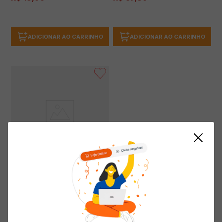
ADICIONAR AO CARRINHO
ADICIONAR AO CARRINHO
Facilitador de Passar Roupas
PASSE BEM 4 em 1 Refil 500ml
(0 avaliações)