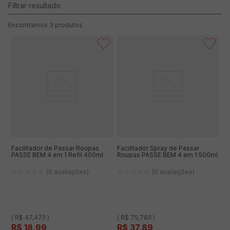
3
produtos
Facilitador de Passar Roupas
Facilitador Spray de Passar
PASSE BEM 4 em 1 Refil 400ml
Roupas PASSE BEM 4 em 1 500ml
(0 avaliações)
(0 avaliações)
( R$ 47,47/l )
( R$ 75,78/l )
R$
18
,
99
R$
37
,
89