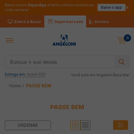
Baixe nosso
SuperApp
e tenha ofertas exclusivas
Baixe o app
toda semana!
Eletro & Bazar
Supermercado
Divvino
0
Busque o que deseja
Entrega em:
Inserir CEP
Você está em
Angeloni Beira Mar
PASSE BEM
PASSE BEM