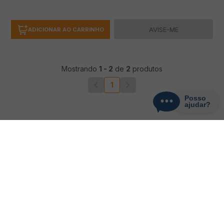
AVISE-ME
ADICIONAR AO CARRINHO
Mostrando
1
-
2
de
2
produtos
1
CADASTRE-SE
Receba promoções, novidades e descontos
exclusivos.