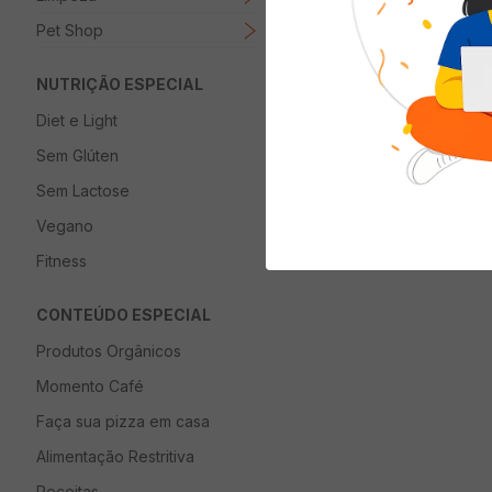
Pet Shop
NUTRIÇÃO ESPECIAL
Diet e Light
Sem Glúten
Sem Lactose
Vegano
Fitness
CONTEÚDO ESPECIAL
Produtos Orgânicos
Momento Café
Faça sua pizza em casa
Alimentação Restritiva
Receitas