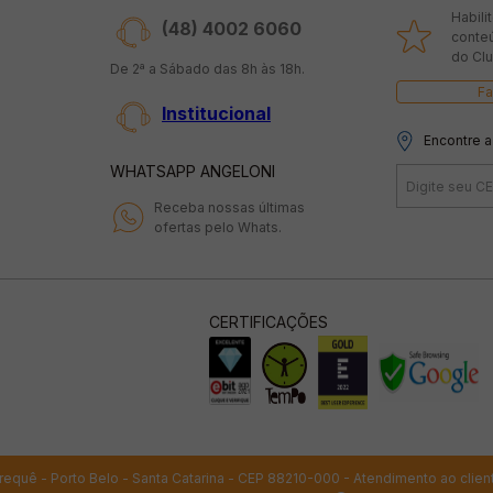
Habili
(48) 4002 6060
conte
do Clu
De 2ª a Sábado das 8h às 18h.
Fa
Institucional
Encontre a
WHATSAPP ANGELONI
Receba nossas últimas
ofertas pelo Whats.
CERTIFICAÇÕES
 Perequê - Porto Belo - Santa Catarina - CEP 88210-000 - Atendimento ao clien