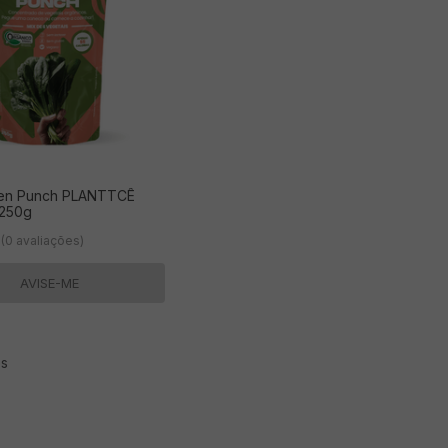
en Punch PLANTTCÊ
 250g
(0 avaliações)
AVISE-ME
s