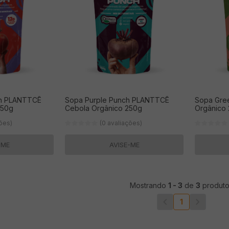
ch PLANTTCÊ
Sopa Purple Punch PLANTTCÊ
Sopa Gre
250g
Cebola Orgânico 250g
Orgânico
ções)
(0 avaliações)
-ME
AVISE-ME
Mostrando
1
-
3
de
3
produto
1