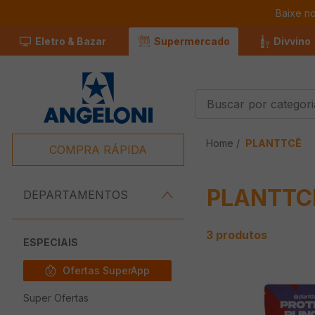
Baixe n
Eletro & Bazar
Supermercado
Divvino
Buscar por categorias
Termos Mais
PLANTTCÊ
Buscados
COMPRA RÁPIDA
1
º
Café
PLANTTC
2
º
Leite
DEPARTAMENTOS
3
º
Chocolate
3
produtos
4
º
Carne
ESPECIAIS
5
º
Iogurte
Ofertas SuperApp
6
º
Queijo
Super Ofertas
7
º
Papel Higienico