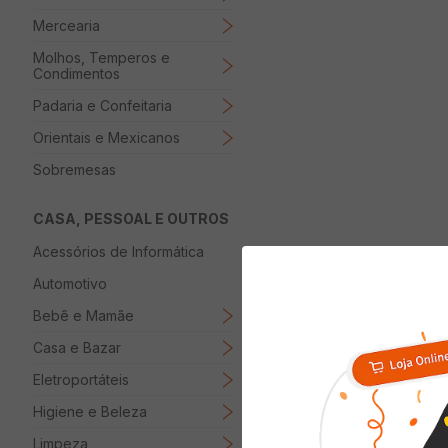
Mercearia
Molhos, Temperos e
Condimentos
Padaria e Confeitaria
Orientais e Mexicanos
Sobremesas
CASA, PESSOAL E OUTROS
Acessórios de Informática
Automotivo
Bebê e Mamãe
Casa e Bazar
Eletroportáteis
Higiene e Beleza
Limpeza