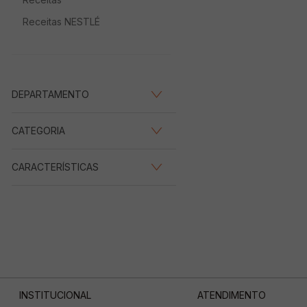
Receitas NESTLÉ
DEPARTAMENTO
Mercearia
(
2
)
CATEGORIA
Hortifruti
(
1
)
Sopas e Cremes
(
2
)
CARACTERÍSTICAS
Pratos prontos
(
1
)
Orgânico
(
2
)
INSTITUCIONAL
ATENDIMENTO