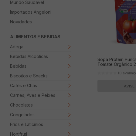
Mundo Saudável
8
º
Macarrão
Importados Angeloni
9
º
Ovo
Novidades
10
º
Manteiga
ALIMENTOS E BEBIDAS
Adega
Bebidas Alcoólicas
Sopa Protein Pun
Tomate Orgânico 
Bebidas
(0 avalia
Biscoitos e Snacks
Cafés e Chás
AVISE
Carnes, Aves e Peixes
Chocolates
Congelados
Frios e Laticínios
Hortifruti