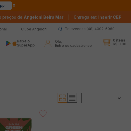
app
|
s preços de
Angeloni Beira Mar
Entrega em:
Inserir CEP
Televendas (48) 4002-6060
ional
Clube Angeloni
0
itens
Baixe o
Olá,

R$ 0,00
SuperApp
Entre ou cadastre-se