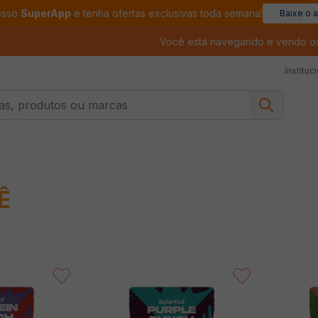
osso
SuperApp
e tenha ofertas exclusivas toda semana!
Baixe o 
Você está navegando e vendo o
Instituc
, produtos ou marcas
Ê