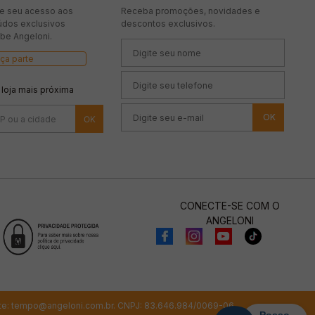
te seu acesso aos
Receba promoções, novidades e
údos exclusivos
descontos exclusivos.
be Angeloni.
ça parte
 loja mais próxima
OK
CONECTE-SE COM O
ANGELONI
te:
tempo@angeloni.com.br
. CNPJ: 83.646.984/0069-06