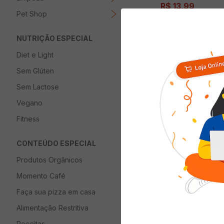
R$
13
,
99
Pet Shop
NUTRIÇÃO ESPECIAL
ADICIONAR 
Diet e Light
Sem Glúten
Sem Lactose
Vegano
Fitness
CONTEÚDO ESPECIAL
Produtos Orgânicos
Momento Café
Faça sua pizza em casa
Alimentação Restritiva
Pão Pullman 12 Gr
Integral 450g
Receitas