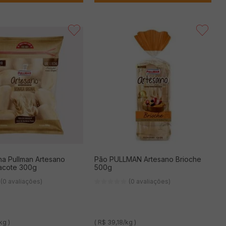
ha Pullman Artesano
Pão PULLMAN Artesano Brioche
Pacote 300g
500g
(0 avaliações)
(0 avaliações)
kg )
( R$ 39,18/kg )