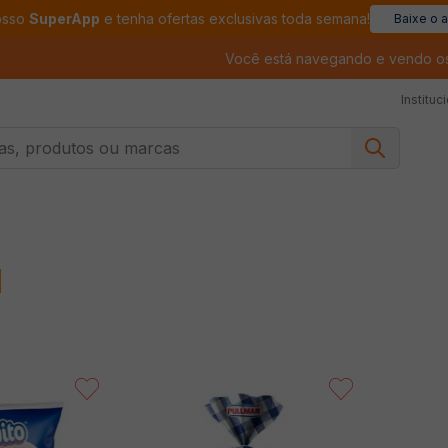
osso
SuperApp
e tenha ofertas exclusivas toda semana!
Baixe o 
Você está navegando e vendo o
Instituc
, produtos ou marcas
N