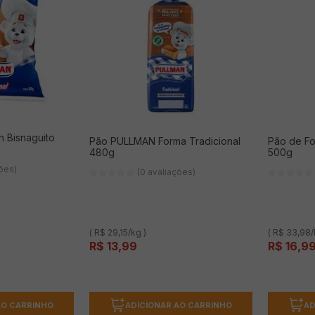
n Bisnaguito
Pão PULLMAN Forma Tradicional
Pão de F
480g
500g
ções)
(0 avaliações)
( R$ 29,15/kg )
( R$ 33,98/
R$
13
,
99
R$
16
,
9
ADICIONAR AO CARRINHO
AD
AO CARRINHO