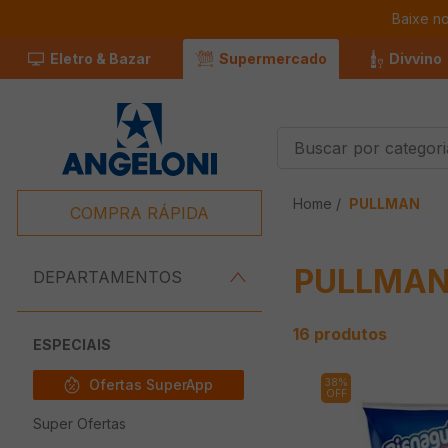
Baixe n
Eletro & Bazar
Supermercado
Divvino
Buscar por categorias
Termos Mais
PULLMAN
Buscados
COMPRA RÁPIDA
1
º
Café
PULLMA
2
º
Leite
DEPARTAMENTOS
3
º
Chocolate
16
produtos
4
º
Queijo
ESPECIAIS
5
º
Iogurte
Ofertas SuperApp
38%
OFF
6
º
Carne
Super Ofertas
7
º
Pão