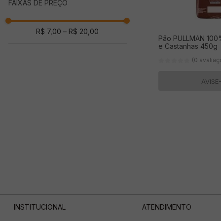
FAIXAS DE PREÇO
Hambúrguer
(
1
)
Sanduíche / De forma
(
9
)
R$ 7,00
–
R$ 20,00
Pão PULLMAN 100% 
e Castanhas 450g
(0 avalia
AVISE
INSTITUCIONAL
ATENDIMENTO