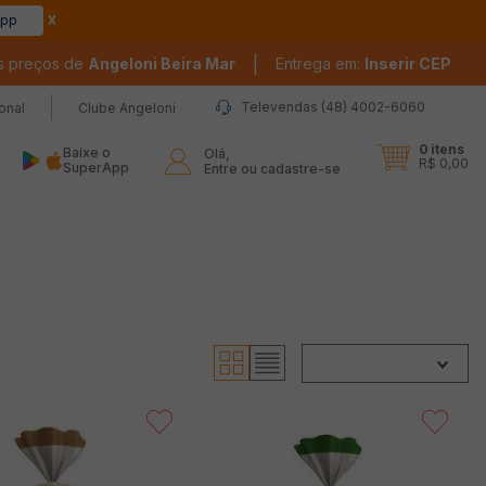
app
|
s preços de
Angeloni Beira Mar
Entrega em:
Inserir CEP
Televendas (48) 4002-6060
ional
Clube Angeloni
0
itens
Baixe o
Olá,

R$ 0,00
SuperApp
Entre ou cadastre-se