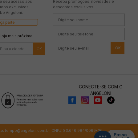
te seu acesso aos
Receba promoções, novidades e
údos exclusivos
descontos exclusivos.
be Angeloni.
ça parte
 loja mais próxima
OK
CONECTE-SE COM O
ANGELONI
te:
tempo@angeloni.com.br
. CNPJ: 83.646.984/0069-06