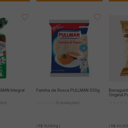
MAN Integral
Farinha de Rosca PULLMAN 500g
Bisnaguin
Original 
ções)
(0 avaliações)
( R$ 19,58/kg )
( R$ 43,30/