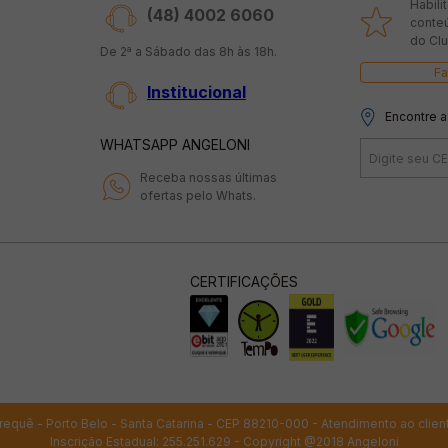
Habili
(48) 4002 6060
conte
do Clu
De 2ª a Sábado das 8h às 18h.
Fa
Institucional
Encontre a
WHATSAPP ANGELONI
Receba nossas últimas
ofertas pelo Whats.
CERTIFICAÇÕES
 Perequê - Porto Belo - Santa Catarina - CEP 88210-000 - Atendimento ao clien
Inscrição Estadual: 255.251.629 - Copyright @2018 Angeloni