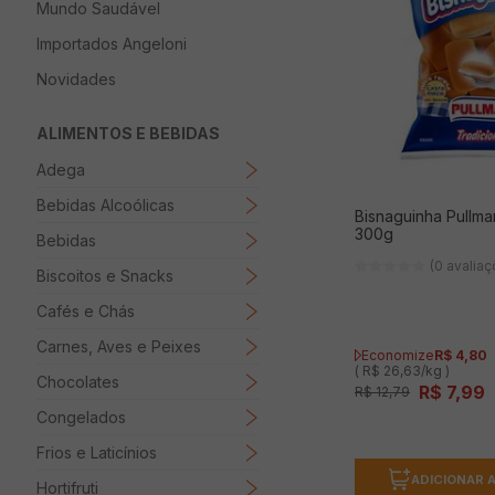
Mundo Saudável
8
º
Papel Higienico
Importados Angeloni
9
º
Macarrão
Novidades
10
º
Ovo
ALIMENTOS E BEBIDAS
Adega
Bebidas Alcoólicas
Bisnaguinha Pullma
300g
Bebidas
(0 avalia
Biscoitos e Snacks
Cafés e Chás
Carnes, Aves e Peixes
Economize
R$
4
,
80
( R$ 26,63/kg )
Chocolates
R$
7
,
99
R$
12
,
79
Congelados
Frios e Laticínios
ADICIONAR 
Hortifruti