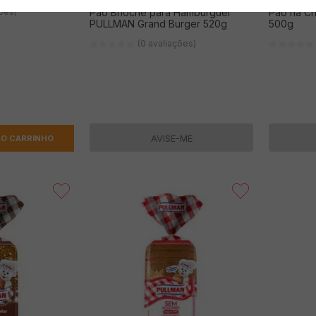
ções)
Pão Brioche para Hambúrguer
Pão na C
PULLMAN Grand Burger 520g
500g
(0 avaliações)
AVISE-ME
AO CARRINHO