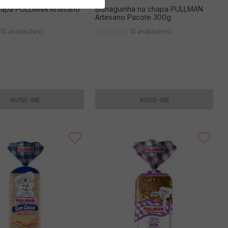
hapa PULLMAN Artesano
Bisnaguinha na chapa PULLMAN
Artesano Pacote 300g
(0 avaliações)
(0 avaliações)
AVISE-ME
AVISE-ME