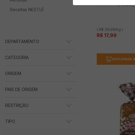
(0 avalia
Receitas NESTLÉ
( R$ 39,98/kg )
R$
17
,
99
DEPARTAMENTO
Padaria
(
15
)
CATEGORIA
ADICIONAR 
Mercearia
(
1
)
Pães
(
15
)
ORIGEM
Cereais e Farináceos
(
1
)
Nacional
(
10
)
PAÍS DE ORIGEM
Brasil
(
10
)
RESTRIÇÃO
Diet - Zero açúcar
(
1
)
TIPO
Bisnaguinha
(
3
)