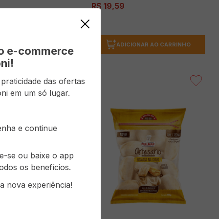
9
R$
19
,
59
ICIONAR AO CARRINHO
ADICIONAR AO CARRINHO
vo e-commerce
ni!
raticidade das ofertas
ni em um só lugar.
senha e continue
re-se ou baixe o app
odos os benefícios.
a nova experiência!