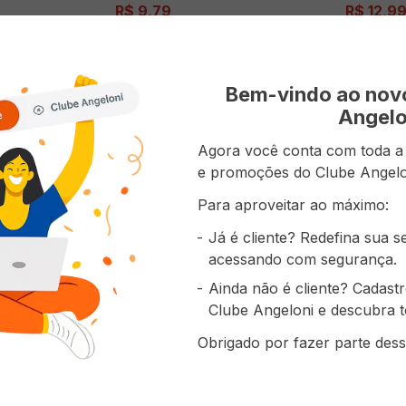
R$
9
,
79
R$
12
,
9
AO CARRINHO
ADICIONAR AO CARRINHO
AD
Bem-vindo ao no
Angelo
Agora você conta com toda a p
e promoções do Clube Angelo
Para aproveitar ao máximo:
Já é cliente? Redefina sua 
acessando com segurança.
Ainda não é cliente? Cadast
Clube Angeloni e descubra t
Obrigado por fazer parte dess
ãos 100%