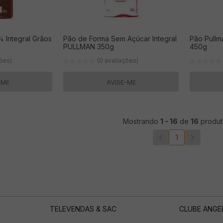
Integral Grãos
Pão de Forma Sem Açúcar Integral
Pão Pullman T
PULLMAN 350g
450g
ções)
(0 avaliações)
-ME
AVISE-ME
Mostrando
1
-
16
de
16
produt
1
TELEVENDAS & SAC
CLUBE ANGE