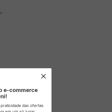
s
vo e-commerce
ni!
raticidade das ofertas
ni em um só lugar.