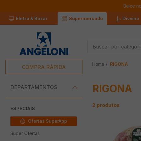
Baixe n
Eletro & Bazar
Supermercado
Divvino
Buscar por categorias
Termos Mais
RIGONA
Buscados
COMPRA RÁPIDA
1
º
Café
RIGONA
2
º
Leite
DEPARTAMENTOS
3
º
Chocolate
2
produtos
4
º
Iogurte
ESPECIAIS
5
º
Queijo
Ofertas SuperApp
6
º
Carne
Super Ofertas
7
º
Pão