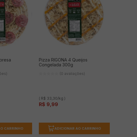
bresa
Pizza RIGONA 4 Queijos
Congelada 300g
ções)
(0 avaliações)
( R$ 33,30/kg )
R$
9
,
99
AO CARRINHO
ADICIONAR AO CARRINHO