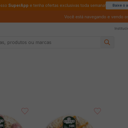
osso
SuperApp
e tenha ofertas exclusivas toda semana!
Baixe o 
Você está navegando e vendo o
Instituc
, produtos ou marcas