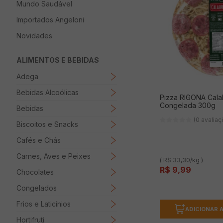
Mundo Saudável
8
º
Papel Higienico
Importados Angeloni
9
º
Macarrão
Novidades
10
º
Ovo
ALIMENTOS E BEBIDAS
Adega
Bebidas Alcoólicas
Pizza RIGONA Cala
Congelada 300g
Bebidas
(0 avalia
Biscoitos e Snacks
Cafés e Chás
Carnes, Aves e Peixes
( R$ 33,30/kg )
R$
9
,
99
Chocolates
Congelados
Frios e Laticínios
ADICIONAR 
Hortifruti