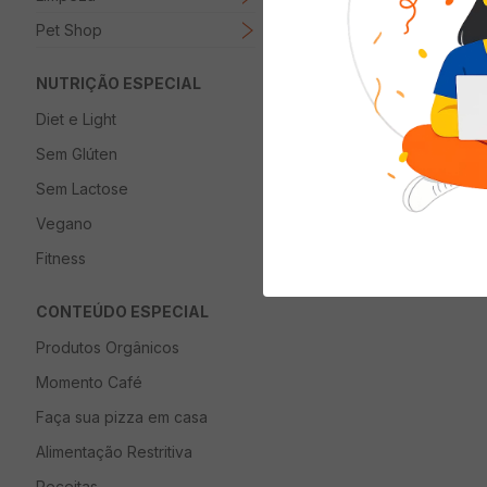
Pet Shop
NUTRIÇÃO ESPECIAL
Diet e Light
Sem Glúten
Sem Lactose
Vegano
Fitness
CONTEÚDO ESPECIAL
Produtos Orgânicos
Momento Café
Faça sua pizza em casa
Alimentação Restritiva
Receitas