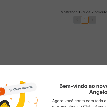
Mostrando
1
-
2
de
2
produto
1
Bem-vindo ao no
Angelo
Agora você conta com toda a p
e promoções do Clube Angelo