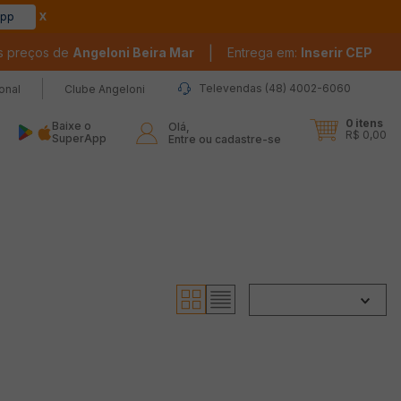
app
|
s preços de
Angeloni Beira Mar
Entrega em:
Inserir CEP
Televendas (48) 4002-6060
ional
Clube Angeloni
0
itens
Baixe o
Olá,

R$ 0,00
SuperApp
Entre ou cadastre-se