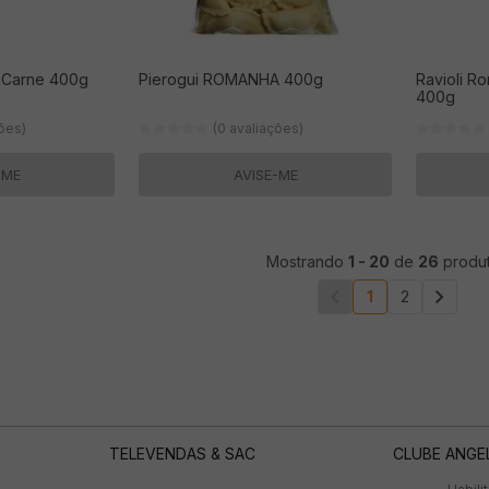
 Carne 400g
Pierogui ROMANHA 400g
Ravioli R
400g
ções)
(0 avaliações)
-ME
AVISE-ME
Mostrando
1
-
20
de
26
produ
1
2
TELEVENDAS & SAC
CLUBE ANGE