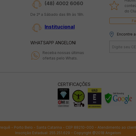
Habili
(48) 4002 6060
conte
do Clu
De 2ª a Sábado das 8h às 18h.
Fa
Institucional
Encontre a
WHATSAPP ANGELONI
Receba nossas últimas
ofertas pelo Whats.
CERTIFICAÇÕES
 Perequê - Porto Belo - Santa Catarina - CEP 88210-000 - Atendimento ao clien
Inscrição Estadual: 255.251.629 - Copyright @2018 Angeloni