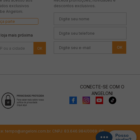
te seu acesso aos
Receba promoções, novidades e
údos exclusivos
descontos exclusivos.
be Angeloni.
ça parte
 loja mais próxima
OK
CONECTE-SE COM O
ANGELONI
te:
tempo@angeloni.com.br
. CNPJ: 83.646.984/0069-06