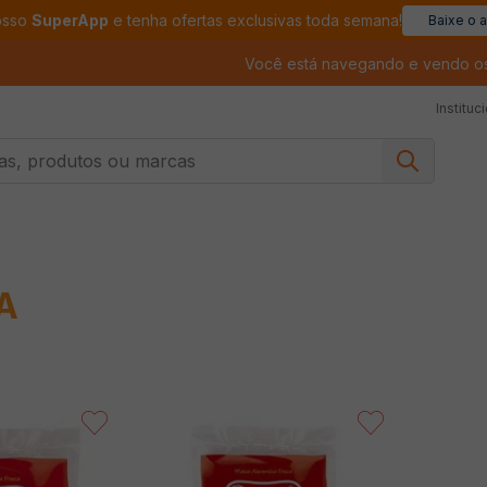
osso
SuperApp
e tenha ofertas exclusivas toda semana!
Baixe o 
Você está navegando e vendo o
Instituc
, produtos ou marcas
A