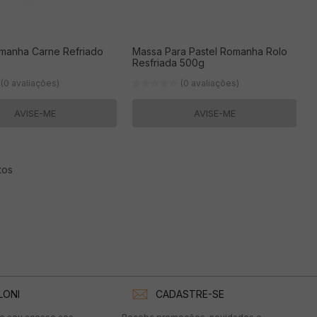
omanha Carne Refriado
Massa Para Pastel Romanha Rolo
Resfriada 500g
(0 avaliações)
(0 avaliações)
AVISE-ME
AVISE-ME
tos
LONI
CADASTRE-SE