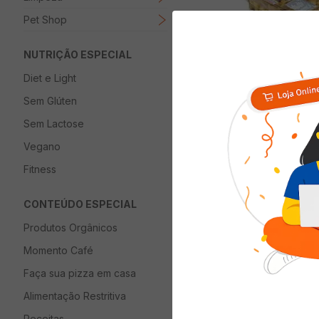
Pet Shop
NUTRIÇÃO ESPECIAL
Diet e Light
Capeletti Romanha
Sem Glúten
Resfriado 400g
Sem Lactose
(0 avalia
Vegano
AVISE
Fitness
CONTEÚDO ESPECIAL
Produtos Orgânicos
Momento Café
Faça sua pizza em casa
Alimentação Restritiva
Receitas