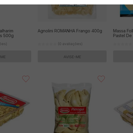
alharim
Agnolini ROMANHA Frango 400g
Massa Fo
s 500g
Past
ções)
(0 avaliações)
-ME
AVISE-ME