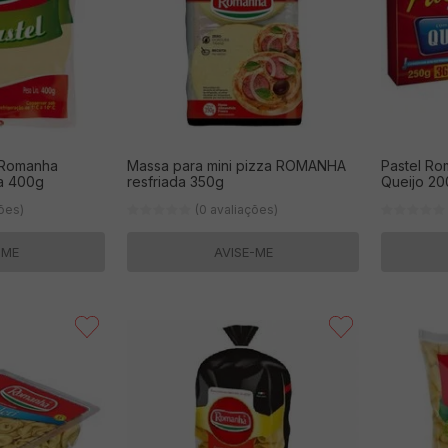
 Romanha
Massa para mini pizza ROMANHA
Pastel Ro
da 400g
resfriada 350g
Queijo 2
ções)
(0 avaliações)
-ME
AVISE-ME