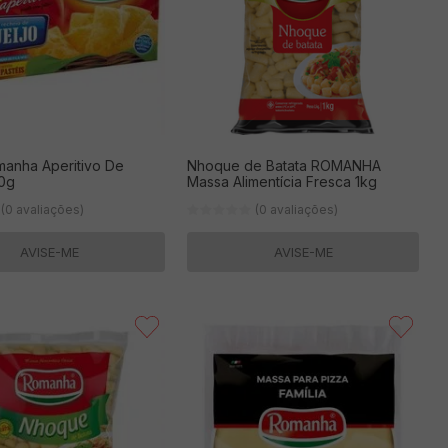
manha Aperitivo De
Nhoque de Batata ROMANHA
00g
Massa Alimentícia Fresca 1kg
(0 avaliações)
(0 avaliações)
AVISE-ME
AVISE-ME