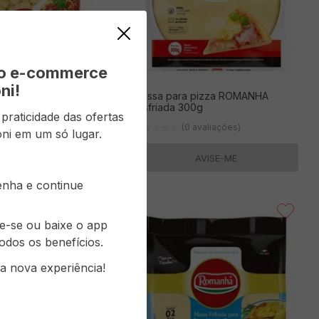
vo e-commerce
ni!
omanha 500g
Massa para pizza ROMANHA
resfriada 300g
raticidade das ofertas
(0 avaliações)
(0 avaliações)
ni em um só lugar.
AVISE-ME
AVISE-ME
senha e continue
re-se ou baixe o app
odos os benefícios.
a nova experiência!