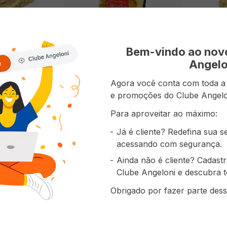
Bem-vindo ao no
Angelo
 Frango
Canudo ROMANHA Para Rechear
Nhoque R
200g
Agora você conta com toda a p
ções)
(0 avaliações)
e promoções do Clube Angelo
Para aproveitar ao máximo:
-ME
AVISE-ME
Já é cliente? Redefina sua 
acessando com segurança.
Ainda não é cliente? Cadast
Clube Angeloni e descubra t
Obrigado por fazer parte dess