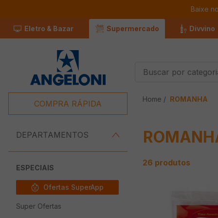
Baixe n
Eletro & Bazar
Supermercado
Divvino
Buscar por categorias
Termos Mais
ROMANHA
Buscados
COMPRA RÁPIDA
1
º
Café
ROMANH
2
º
Leite
DEPARTAMENTOS
3
º
Chocolate
26
produtos
4
º
Iogurte
ESPECIAIS
5
º
Carne
Ofertas SuperApp
6
º
Queijo
Super Ofertas
7
º
Pão