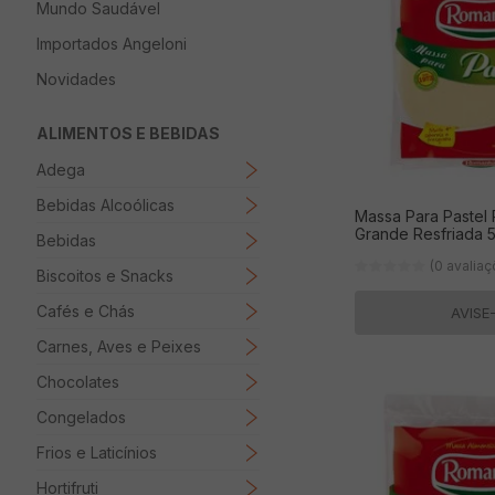
Mundo Saudável
8
º
Papel Higienico
Importados Angeloni
9
º
Macarrão
Novidades
10
º
Ovo
ALIMENTOS E BEBIDAS
Adega
Bebidas Alcoólicas
Massa Para Pastel
Grande Resfriada 
Bebidas
(0 avalia
Biscoitos e Snacks
Cafés e Chás
AVISE
Carnes, Aves e Peixes
Chocolates
Congelados
Frios e Laticínios
Hortifruti