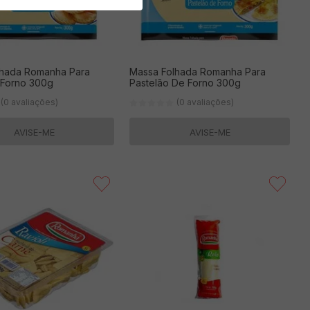
lhada Romanha Para
Massa Folhada Romanha Para
el De Forno 300g
Pastelão De Forno 300g
(0 avaliações)
(0 avaliações)
AVISE-ME
AVISE-ME