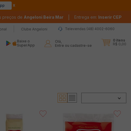
app
|
s preços de
Angeloni Beira Mar
Entrega em:
Inserir CEP
Televendas (48) 4002-6060
ional
Clube Angeloni
0
itens
Baixe o
Olá,

R$ 0,00
SuperApp
Entre ou cadastre-se