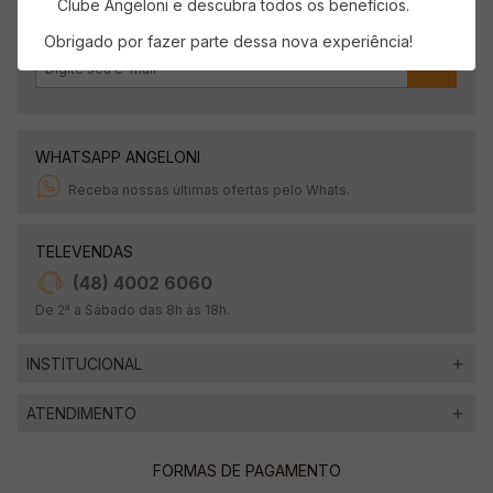
Clube Angeloni e descubra todos os benefícios.
Obrigado por fazer parte dessa nova experiência!
OK
WHATSAPP ANGELONI
Receba nossas últimas ofertas pelo Whats.
TELEVENDAS
(48) 4002 6060
De 2ª a Sábado das 8h às 18h.
INSTITUCIONAL
ATENDIMENTO
FORMAS DE PAGAMENTO