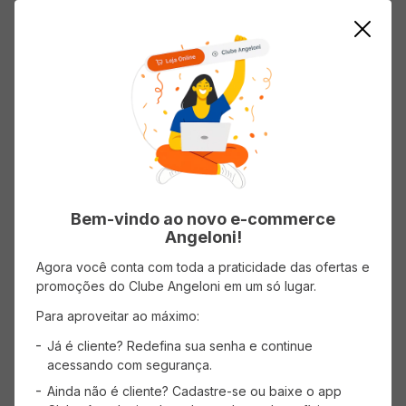
ADICIONAR AO CARRINHO
ADICIONAR AO CARRINHO
Mostrando
1
-
2
de
2
produtos
1
Bem-vindo ao novo e-commerce
Angeloni!
Agora você conta com toda a praticidade das ofertas e
promoções do Clube Angeloni em um só lugar.
CADASTRE-SE
Para aproveitar ao máximo:
Receba promoções, novidades e descontos
exclusivos.
Já é cliente? Redefina sua senha e continue
acessando com segurança.
Ainda não é cliente? Cadastre-se ou baixe o app