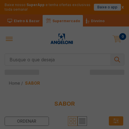
Baixe nosso
SuperApp
e tenha ofertas exclusivas
Baixe o app
toda semana!
Eletro & Bazar
Supermercado
Divvino
0
Busque o que deseja
SABOR
SABOR